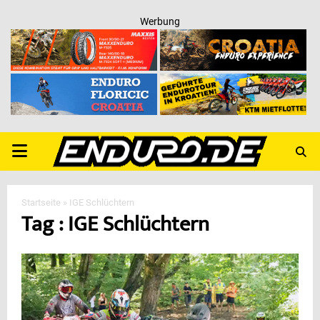
Werbung
PRIMARY
MENU
Startseite
»
IGE Schlüchtern
Tag : IGE Schlüchtern