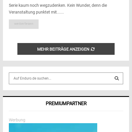
Serie kaum noch wegzudenken. Kein Wunder, denn die
Veranstaltung punktet mit......
weiterlesen
MEHR BEITRÄGE ANZEIGEN
S
e
a
S
r
c
E
PREMIUMPARTNER
h
f
A
o
Werbung
r
R
: