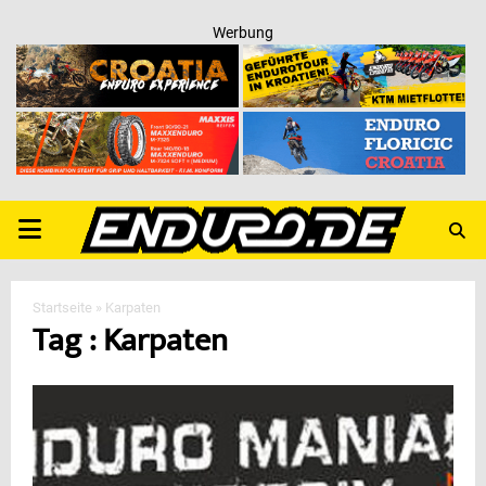
Werbung
PRIMARY
MENU
Startseite
»
Karpaten
Tag : Karpaten