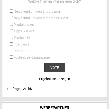
Welche Themen interessieren Dich?
News rund um den Endurosport
News rund um den Motocross-Sport
Produktnews
Tipps & Tricks
Testberichte
Interviews
Racefotos
kostenlose Kleinanzeigen
Ergebnisse anzeigen
Umfragen Archiv
WERBEPARTNER