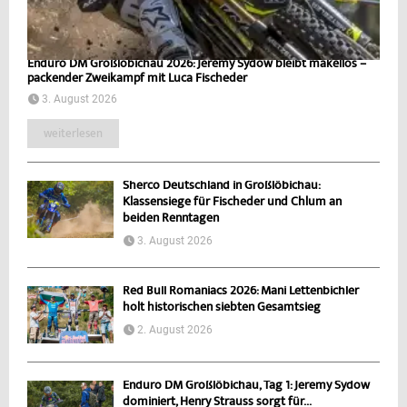
Enduro DM Großlöbichau 2026: Jeremy Sydow bleibt makellos –
packender Zweikampf mit Luca Fischeder
3. August 2026
weiterlesen
Sherco Deutschland in Großlöbichau:
Klassensiege für Fischeder und Chlum an
beiden Renntagen
3. August 2026
Red Bull Romaniacs 2026: Mani Lettenbichler
holt historischen siebten Gesamtsieg
2. August 2026
Enduro DM Großlöbichau, Tag 1: Jeremy Sydow
dominiert, Henry Strauss sorgt für...