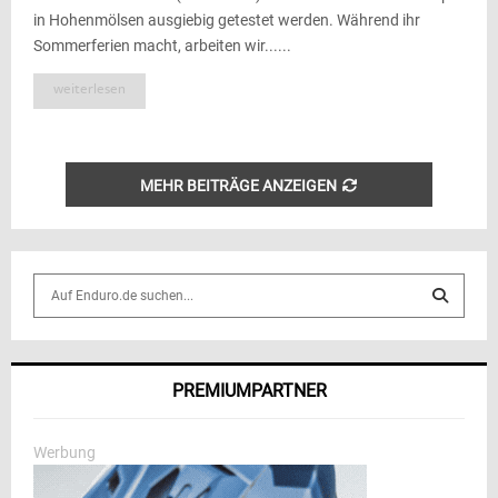
in Hohenmölsen ausgiebig getestet werden. Während ihr
Sommerferien macht, arbeiten wir......
weiterlesen
MEHR BEITRÄGE ANZEIGEN
S
e
a
S
r
c
E
PREMIUMPARTNER
h
f
A
o
Werbung
r
R
: