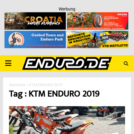
Werbung
PRIMARY
MENU
Startseite
»
KTM ENDURO 2019
Tag : KTM ENDURO 2019