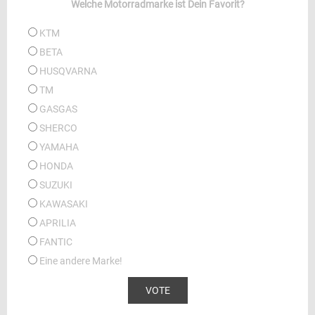
Welche Motorradmarke ist Dein Favorit?
KTM
BETA
HUSQVARNA
TM
GASGAS
SHERCO
YAMAHA
HONDA
SUZUKI
KAWASAKI
APRILIA
FANTIC
Eine andere Marke!