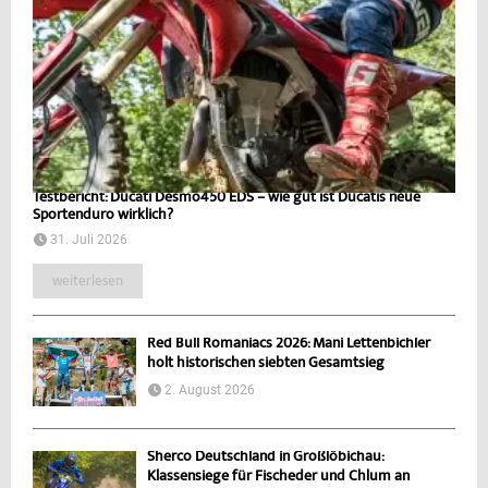
Testbericht: Ducati Desmo450 EDS – wie gut ist Ducatis neue
Sportenduro wirklich?
31. Juli 2026
weiterlesen
Red Bull Romaniacs 2026: Mani Lettenbichler
holt historischen siebten Gesamtsieg
2. August 2026
Sherco Deutschland in Großlöbichau:
Klassensiege für Fischeder und Chlum an