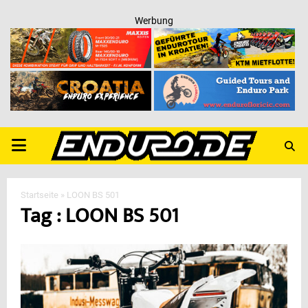
Werbung
PRIMARY
MENU
Startseite
»
LOON BS 501
Tag : LOON BS 501