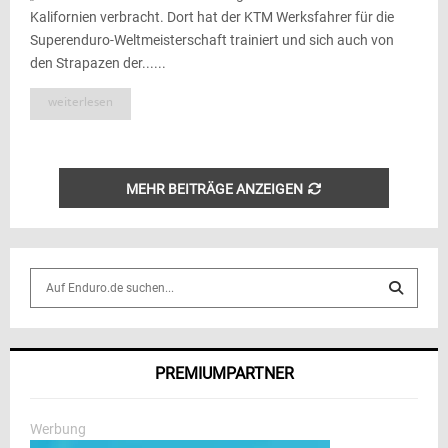
Kalifornien verbracht. Dort hat der KTM Werksfahrer für die
Superenduro-Weltmeisterschaft trainiert und sich auch von
den Strapazen der......
weiterlesen
MEHR BEITRÄGE ANZEIGEN
S
e
a
S
r
c
E
PREMIUMPARTNER
h
f
A
o
Werbung
r