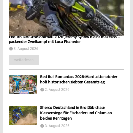
Enduro DM Großlöbichau 2026: Jeremy Sydow bleibt makellos –
packender Zweikampf mit Luca Fischeder
3. August 2026
weiterlesen
Red Bull Romaniacs 2026: Mani Lettenbichler
holt historischen siebten Gesamtsieg
2. August 2026
Sherco Deutschland in Großlöbichau:
Klassensiege für Fischeder und Chlum an
beiden Renntagen
3. August 2026