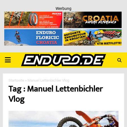
Werbung
PRIMARY
MENU
Startseite
»
Manuel Lettenbichler Vlog
Tag : Manuel Lettenbichler
Vlog