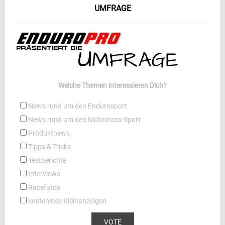
UMFRAGE
Welche Themen interessieren Dich?
News rund um den Endurosport
News rund um den Motocross-Sport
Produktnews
Tipps & Tricks
Testberichte
Interviews
Racefotos
kostenlose Kleinanzeigen