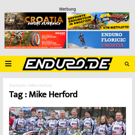
Werbung
PRIMARY
MENU
Startseite
»
Mike Herford
Tag : Mike Herford