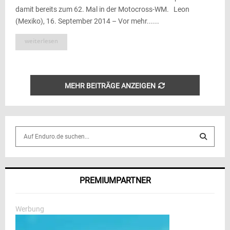
damit bereits zum 62. Mal in der Motocross-WM. Leon
(Mexiko), 16. September 2014 – Vor mehr......
weiterlesen
MEHR BEITRÄGE ANZEIGEN
S
e
a
S
r
c
E
PREMIUMPARTNER
h
f
A
o
Werbung
r
R
: