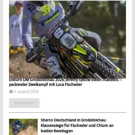
Enduro DM Großlöbichau 2026: Jeremy Sydow bleibt makellos –
packender Zweikampf mit Luca Fischeder
3. August 2026
weiterlesen
Sherco Deutschland in Großlöbichau:
Klassensiege für Fischeder und Chlum an
beiden Renntagen