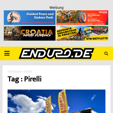
Werbung
PRIMARY
MENU
Startseite
»
Pirelli
Tag : Pirelli