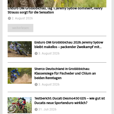
Enduro DM Großlöbichau, Tag 1: Jeremy Sydow dominiert, Henry
Strauss sorgt für die Sensation
2. August 2026
weiterlesen
Enduro DM Großlöbichau 2026: Jeremy Sydow
bleibt makellos – packender Zweikampf mit...
3. August 2026
Sherco Deutschland in Großlöbichau:
Klassensiege für Fischeder und Chlum an
beiden Renntagen
3. August 2026
Testbericht: Ducati Desmo450 EDS – wie gut ist
Ducatis neue Sportenduro wirklich?
31. Juli 2026