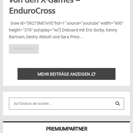
von den X-Games –
EnduroCross
[vsw id=“0h275k87xVE?hd=1″ source=“youtube“ width=“600″
height=“370″ autoplay=“no“] Onboard mit Eric Sorby, Kenny
Bartram, Destry Abbott und Sara Price....
weiterlesen
MEHR BEITRÄGE ANZEIGEN
S
e
a
S
r
c
E
PREMIUMPARTNER
h