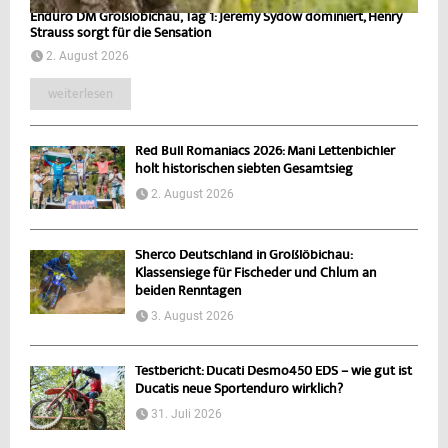
Enduro DM Großlöbichau, Tag 1: Jeremy Sydow dominiert, Henry
Strauss sorgt für die Sensation
2. August 2026
weiterlesen
Red Bull Romaniacs 2026: Mani Lettenbichler
holt historischen siebten Gesamtsieg
2. August 2026
Sherco Deutschland in Großlöbichau:
Klassensiege für Fischeder und Chlum an
beiden Renntagen
3. August 2026
Testbericht: Ducati Desmo450 EDS – wie gut ist
Ducatis neue Sportenduro wirklich?
31. Juli 2026