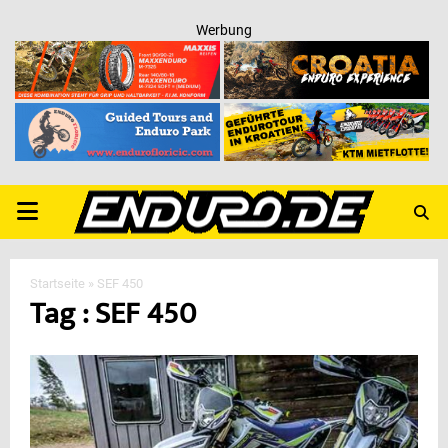
Werbung
PRIMARY
MENU
Startseite
»
SEF 450
Tag : SEF 450