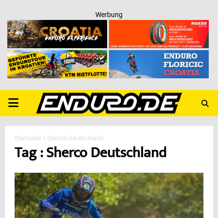
Werbung
PRIMARY
MENU
Startseite
»
Sherco Deutschland
Tag : Sherco Deutschland