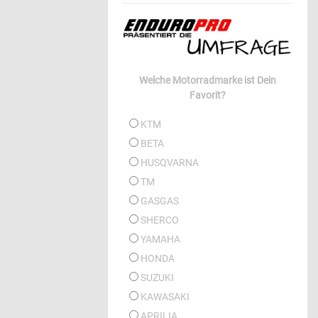
Welche Motorradmarke ist Dein
Favorit?
KTM
BETA
HUSQVARNA
TM
GASGAS
SHERCO
YAMAHA
HONDA
SUZUKI
KAWASAKI
APRILIA