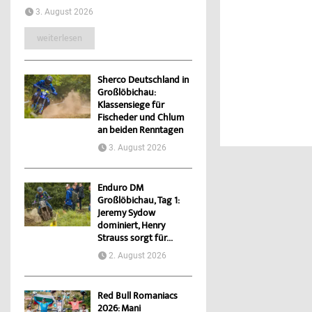
3. August 2026
weiterlesen
Sherco Deutschland in
Großlöbichau:
Klassensiege für
Fischeder und Chlum
an beiden Renntagen
3. August 2026
Enduro DM
Großlöbichau, Tag 1:
Jeremy Sydow
dominiert, Henry
Strauss sorgt für...
2. August 2026
Red Bull Romaniacs
2026: Mani