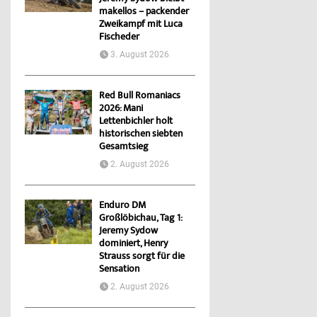
makellos – packender
Zweikampf mit Luca
Fischeder
3. August 2026
Red Bull Romaniacs
2026: Mani
Lettenbichler holt
historischen siebten
Gesamtsieg
2. August 2026
Enduro DM
Großlöbichau, Tag 1:
Jeremy Sydow
dominiert, Henry
Strauss sorgt für die
Sensation
2. August 2026