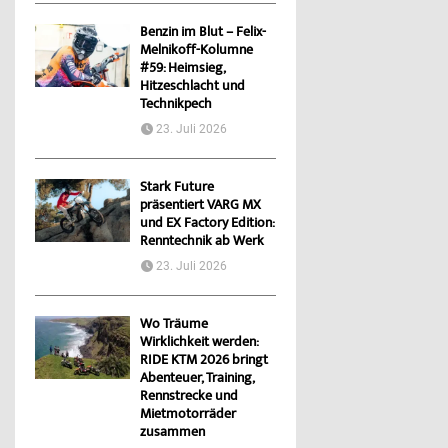
Benzin im Blut – Felix-
Melnikoff-Kolumne
#59: Heimsieg,
Hitzeschlacht und
Technikpech
23. Juli 2026
Stark Future
präsentiert VARG MX
und EX Factory Edition:
Renntechnik ab Werk
23. Juli 2026
Wo Träume
Wirklichkeit werden:
RIDE KTM 2026 bringt
Abenteuer, Training,
Rennstrecke und
Mietmotorräder
zusammen