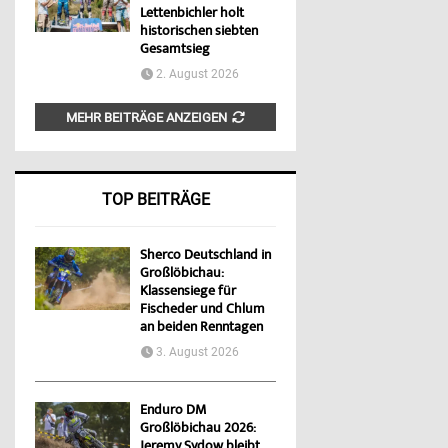
Lettenbichler holt
historischen siebten
Gesamtsieg
2. August 2026
MEHR BEITRÄGE ANZEIGEN
TOP BEITRÄGE
Sherco Deutschland in
Großlöbichau:
Klassensiege für
Fischeder und Chlum
an beiden Renntagen
3. August 2026
Enduro DM
Großlöbichau 2026:
Jeremy Sydow bleibt