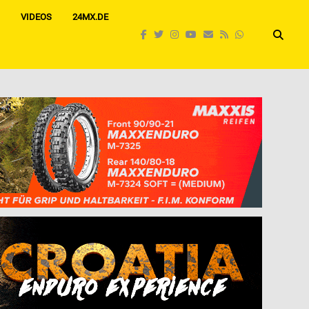
VIDEOS
24MX.DE