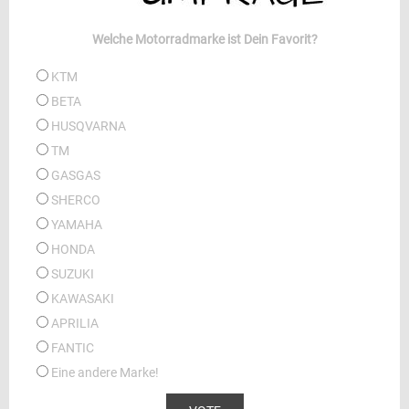
Welche Motorradmarke ist Dein Favorit?
KTM
BETA
HUSQVARNA
TM
GASGAS
SHERCO
YAMAHA
HONDA
SUZUKI
KAWASAKI
APRILIA
FANTIC
Eine andere Marke!