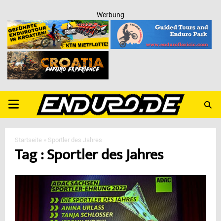
Werbung
PRIMARY
MENU
Startseite
»
Sportler des Jahres
Tag : Sportler des Jahres