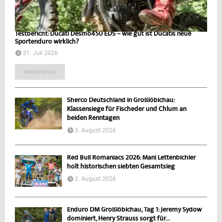
Testbericht: Ducati Desmo450 EDS – wie gut ist Ducatis neue
Sportenduro wirklich?
31. Juli 2026
weiterlesen
Sherco Deutschland in Großlöbichau:
Klassensiege für Fischeder und Chlum an
beiden Renntagen
3. August 2026
Red Bull Romaniacs 2026: Mani Lettenbichler
holt historischen siebten Gesamtsieg
2. August 2026
Enduro DM Großlöbichau, Tag 1: Jeremy Sydow
dominiert, Henry Strauss sorgt für...