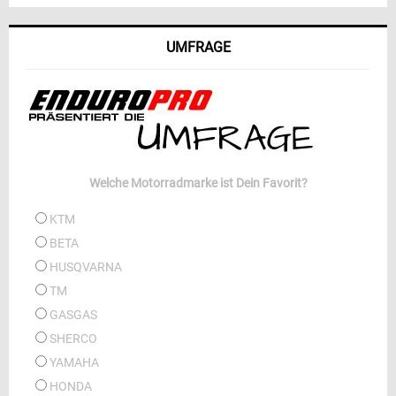
UMFRAGE
Welche Motorradmarke ist Dein Favorit?
KTM
BETA
HUSQVARNA
TM
GASGAS
SHERCO
YAMAHA
HONDA