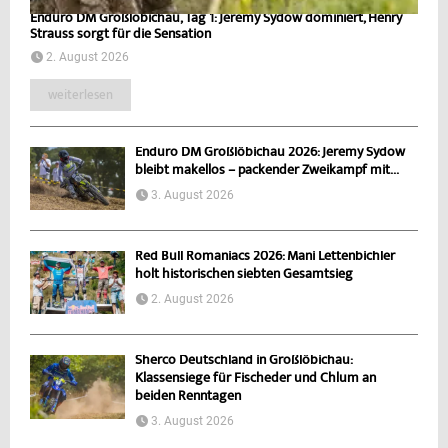
Enduro DM Großlöbichau, Tag 1: Jeremy Sydow dominiert, Henry
Strauss sorgt für die Sensation
2. August 2026
weiterlesen
Enduro DM Großlöbichau 2026: Jeremy Sydow
bleibt makellos – packender Zweikampf mit...
3. August 2026
Red Bull Romaniacs 2026: Mani Lettenbichler
holt historischen siebten Gesamtsieg
2. August 2026
Sherco Deutschland in Großlöbichau:
Klassensiege für Fischeder und Chlum an
beiden Renntagen
3. August 2026