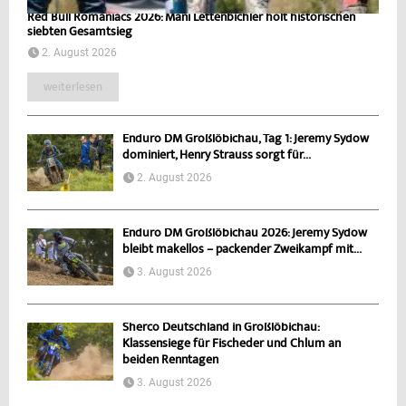
Red Bull Romaniacs 2026: Mani Lettenbichler holt historischen
siebten Gesamtsieg
2. August 2026
weiterlesen
Enduro DM Großlöbichau, Tag 1: Jeremy Sydow
dominiert, Henry Strauss sorgt für...
2. August 2026
Enduro DM Großlöbichau 2026: Jeremy Sydow
bleibt makellos – packender Zweikampf mit...
3. August 2026
Sherco Deutschland in Großlöbichau:
Klassensiege für Fischeder und Chlum an
beiden Renntagen
3. August 2026