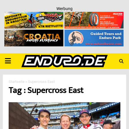
Werbung
PRIMARY
MENU
Startseite
»
Supercross East
Tag : Supercross East