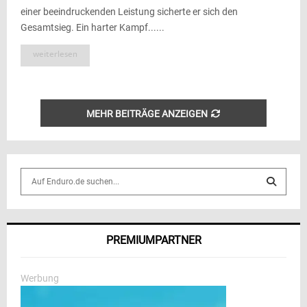
einer beeindruckenden Leistung sicherte er sich den
Gesamtsieg. Ein harter Kampf......
weiterlesen
MEHR BEITRÄGE ANZEIGEN
S
e
a
S
r
c
E
PREMIUMPARTNER
h
f
A
o
Werbung
r
R
: