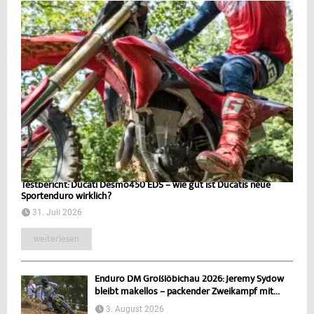
Testbericht: Ducati Desmo450 EDS – wie gut ist Ducatis neue
Sportenduro wirklich?
31. Juli 2026
weiterlesen
Enduro DM Großlöbichau 2026: Jeremy Sydow
bleibt makellos – packender Zweikampf mit...
3. August 2026