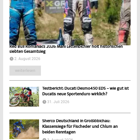
Red Bull Romaniacs 2026: Mani Lettenbichler holt historischen
siebten Gesamtsieg
2. August 2026
weiterlesen
Testbericht: Ducati Desmo450 EDS – wie gut ist
Ducatis neue Sportenduro wirklich?
31. Juli 2026
Sherco Deutschland in Großlöbichau:
Klassensiege für Fischeder und Chlum an
beiden Renntagen
3. August 2026