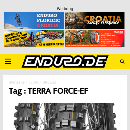
Werbung
PRIMARY
MENU
Startseite
»
TERRA FORCE-EF
Tag : TERRA FORCE-EF