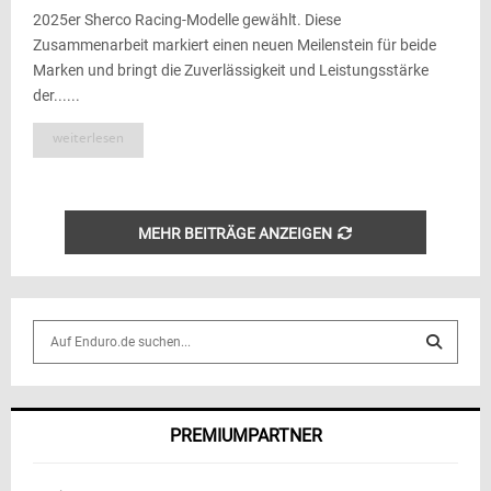
2025er Sherco Racing-Modelle gewählt. Diese
Zusammenarbeit markiert einen neuen Meilenstein für beide
Marken und bringt die Zuverlässigkeit und Leistungsstärke
der......
weiterlesen
MEHR BEITRÄGE ANZEIGEN
S
e
a
S
r
c
E
PREMIUMPARTNER
h
f
A