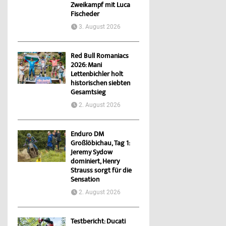
Zweikampf mit Luca
Fischeder
3. August 2026
Red Bull Romaniacs
2026: Mani
Lettenbichler holt
historischen siebten
Gesamtsieg
2. August 2026
Enduro DM
Großlöbichau, Tag 1:
Jeremy Sydow
dominiert, Henry
Strauss sorgt für die
Sensation
2. August 2026
Testbericht: Ducati