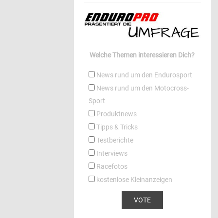
Welche Themen interessieren Dich?
News rund um den Endurosport
News rund um den Motocross-
Sport
Produktnews
Tipps & Tricks
Testberichte
Interviews
Racefotos
kostenlose Kleinanzeigen