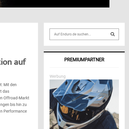
S
e
a
S
r
c
E
ion auf
PREMIUMPARTNER
h
f
A
o
Werbung
r
R
t: Mit den
:
t das
C
en Offroad-Markt
H
ngen bis hin zu
man Performance