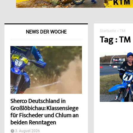
Startseite
»
TM
NEWS DER WOCHE
Tag : TM
Sherco Deutschland in
Großlöbichau: Klassensiege
für Fischeder und Chlum an
beiden Renntagen
3. August 2026