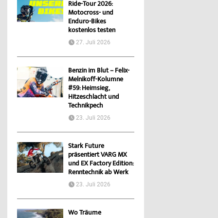
Ride-Tour 2026:
Motocross- und
Enduro-Bikes
kostenlos testen
27. Juli 2026
Benzin im Blut – Felix-
Melnikoff-Kolumne
#59: Heimsieg,
Hitzeschlacht und
Technikpech
23. Juli 2026
Stark Future
präsentiert VARG MX
und EX Factory Edition:
Renntechnik ab Werk
23. Juli 2026
Wo Träume