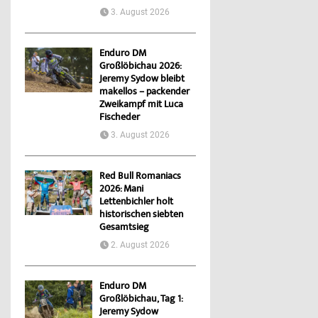
3. August 2026
Enduro DM
Großlöbichau 2026:
Jeremy Sydow bleibt
makellos – packender
Zweikampf mit Luca
Fischeder
3. August 2026
Red Bull Romaniacs
2026: Mani
Lettenbichler holt
historischen siebten
Gesamtsieg
2. August 2026
Enduro DM
Großlöbichau, Tag 1:
Jeremy Sydow