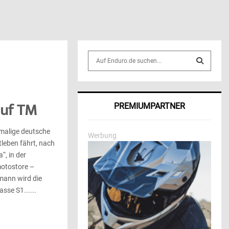
S
e
a
S
r
c
E
auf TM
PREMIUMPARTNER
h
f
A
o
malige deutsche
Werbung
r
R
leben fährt, nach
:
“, in der
C
motostore –
mann wird die
H
sse S1......