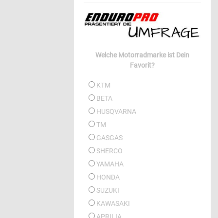
Welche Motorradmarke ist Dein
Favorit?
KTM
BETA
HUSQVARNA
TM
GASGAS
SHERCO
YAMAHA
HONDA
SUZUKI
KAWASAKI
APRILIA