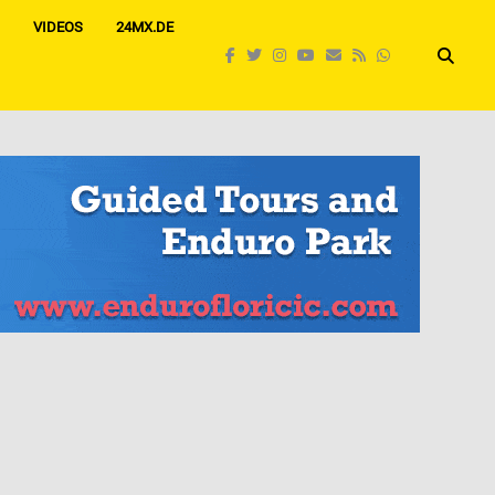
VIDEOS
24MX.DE