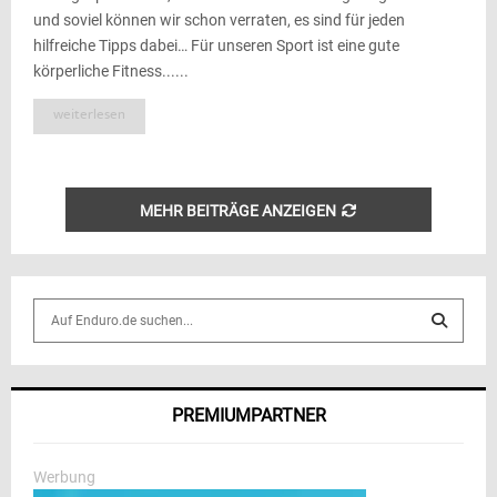
und soviel können wir schon verraten, es sind für jeden
hilfreiche Tipps dabei… Für unseren Sport ist eine gute
körperliche Fitness......
weiterlesen
MEHR BEITRÄGE ANZEIGEN
S
e
a
S
r
c
E
PREMIUMPARTNER
h
f
A
o
Werbung
r