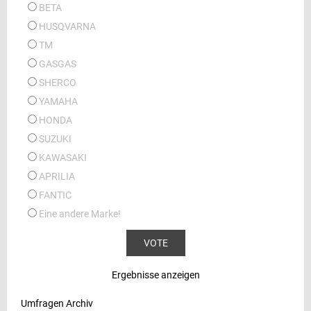
BETA
HUSQVARNA
TM
GASGAS
SHERCO
YAMAHA
HONDA
SUZUKI
KAWASAKI
APRILIA
FANTIC
Eine andere Marke!
Ergebnisse anzeigen
Umfragen Archiv