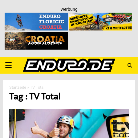
Werbung
PRIMARY
MENU
Startseite
»
TV Total
Tag : TV Total