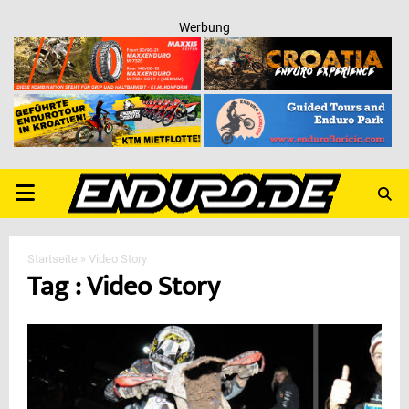
Werbung
PRIMARY
MENU
Startseite
»
Video Story
Tag : Video Story