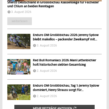
Sherco Deutschland in Großlöbichau: Klassensiege für Fischeder
und Chlum an beiden Renntagen
3. August 2026
weiterlesen
Enduro DM Großlöbichau 2026: Jeremy Sydow
bleibt makellos – packender Zweikampf mit...
3. August 2026
Red Bull Romaniacs 2026: Mani Lettenbichler
holt historischen siebten Gesamtsieg
2. August 2026
Enduro DM Großlöbichau, Tag 1: Jeremy Sydow
dominiert, Henry Strauss sorgt für...
2. August 2026
MEHR BEITRÄGE ANZEIGEN