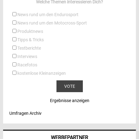
Welche Themen interessieren Dich?
News rund um den Endurosport
News rund um den Motocross-Sport
Produktnews
Tipps & Tricks
Testberichte
Interviews
Racefotos
kostenlose Kleinanzeigen
Ergebnisse anzeigen
Umfragen Archiv
WERBEPARTNER