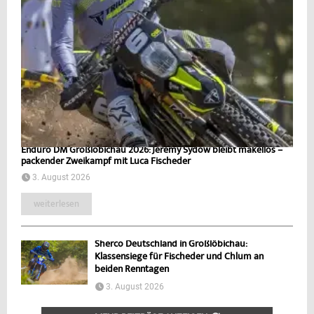
Enduro DM Großlöbichau 2026: Jeremy Sydow bleibt makellos –
packender Zweikampf mit Luca Fischeder
3. August 2026
weiterlesen
Sherco Deutschland in Großlöbichau:
Klassensiege für Fischeder und Chlum an
beiden Renntagen
3. August 2026