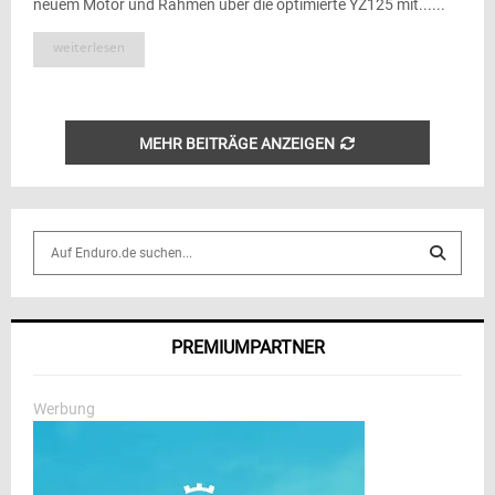
neuem Motor und Rahmen über die optimierte YZ125 mit......
weiterlesen
MEHR BEITRÄGE ANZEIGEN
S
e
a
S
r
c
E
PREMIUMPARTNER
h
f
A
o
Werbung
r
R
:
C