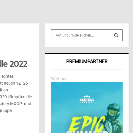
S
e
a
S
r
c
E
le 2022
PREMIUMPARTNER
h
f
A
o
– echtes
Werbung
r
R
ett neuen YZ125
:
tion
C
2020 kämpften die
actory MXGP- und
H
gruppe.