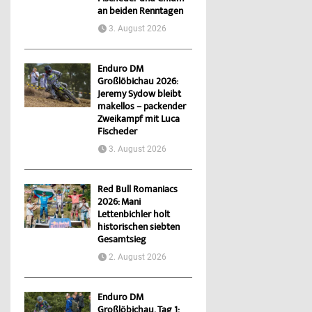
an beiden Renntagen
3. August 2026
Enduro DM
Großlöbichau 2026:
Jeremy Sydow bleibt
makellos – packender
Zweikampf mit Luca
Fischeder
3. August 2026
Red Bull Romaniacs
2026: Mani
Lettenbichler holt
historischen siebten
Gesamtsieg
2. August 2026
Enduro DM
Großlöbichau, Tag 1: