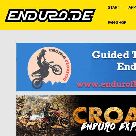
START
APP
FAN-SHOP