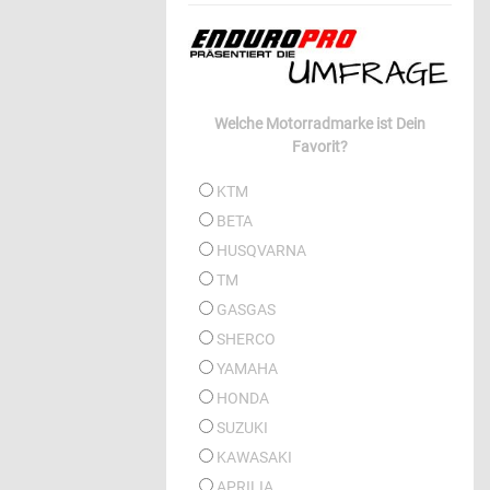
Welche Motorradmarke ist Dein
Favorit?
KTM
BETA
HUSQVARNA
TM
GASGAS
SHERCO
YAMAHA
HONDA
SUZUKI
KAWASAKI
APRILIA