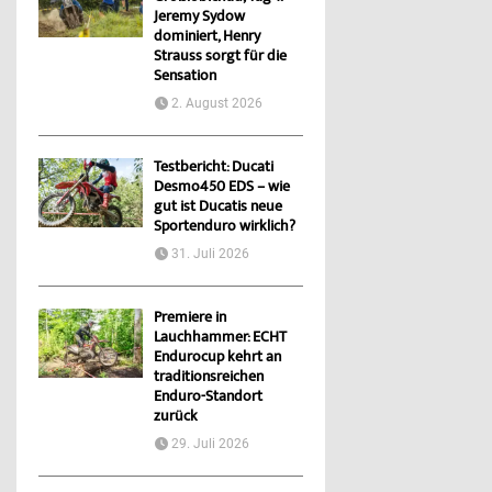
Jeremy Sydow
dominiert, Henry
Strauss sorgt für die
Sensation
2. August 2026
Testbericht: Ducati
Desmo450 EDS – wie
gut ist Ducatis neue
Sportenduro wirklich?
31. Juli 2026
Premiere in
Lauchhammer: ECHT
Endurocup kehrt an
traditionsreichen
Enduro-Standort
zurück
29. Juli 2026