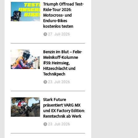
Triumph Offroad Test-
Ride-Tour 2026:
Motocross- und
Enduro-Bikes
kostenlos testen
27. Juli 2026
Benzin im Blut – Felix-
Melnikoff-Kolumne
#59: Heimsieg,
Hitzeschlacht und
Technikpech
23. Juli 2026
Stark Future
präsentiert VARG MX
und EX Factory Edition:
Renntechnik ab Werk
23. Juli 2026