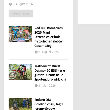
3. August 2026
weiterlesen
Red Bull Romaniacs
2026: Mani
Lettenbichler holt
historischen siebten
Gesamtsieg
2. August 2026
Testbericht: Ducati
Desmo450 EDS – wie
gut ist Ducatis neue
Sportenduro wirklich?
31. Juli 2026
Enduro DM
Großlöbichau, Tag 1:
Jeremy Sydow