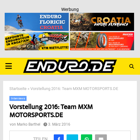
Werbung
PRIMARY
MENU
Startseite
»
Vorstellung 2016: Team MXM MOTORSPORTS.DE
Interviews
Vorstellung 2016: Team MXM
MOTORSPORTS.DE
von
Marko Barthel
3. März 2016
TEILEN