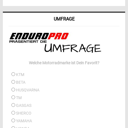
UMFRAGE
Welche Motorradmarke ist Dein Favorit?
KTM
BETA
HUSQVARNA
TM
GASGAS
SHERCO
YAMAHA