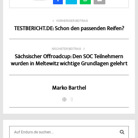
VORHERIGER BEITRAG
TESTBERICHT.DE: Schon den passenden Reifen?
NÄCHSTER BEITRAG
Sächsischer Offroadcup: Den SOC Teilnehmern
wurden in Meltewitz wichtige Grundlagen gelehrt
Marko Barthel
S
e