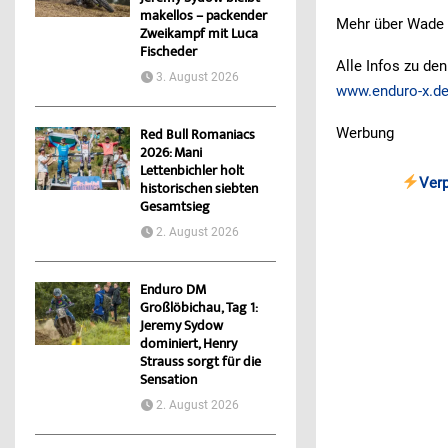
makellos – packender
Mehr über Wade Y
Zweikampf mit Luca
Fischeder
Alle Infos zu den
3. August 2026
www.enduro-x.d
Werbung
Red Bull Romaniacs
2026: Mani
Lettenbichler holt
Ver
historischen siebten
Gesamtsieg
2. August 2026
Enduro DM
Großlöbichau, Tag 1:
Jeremy Sydow
dominiert, Henry
Strauss sorgt für die
Sensation
2. August 2026