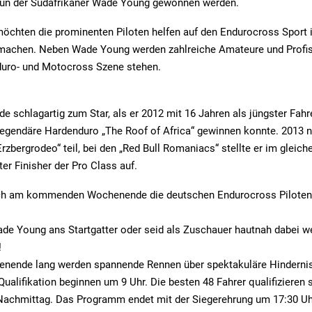
un der Südafrikaner Wade Young gewonnen werden.
möchten die prominenten Piloten helfen auf den Endurocross Sport 
achen. Neben Wade Young werden zahlreiche Amateure und Profis
duro- und Motocross Szene stehen.
 schlagartig zum Star, als er 2012 mit 16 Jahren als jüngster Fahr
legendäre Hardenduro „The Roof of Africa“ gewinnen konnte. 2013
rzbergrodeo“ teil, bei den „Red Bull Romaniacs“ stellte er im gleich
er Finisher der Pro Class auf.
ch am kommenden Wochenende die deutschen Endurocross Piloten
ade Young ans Startgatter oder seid als Zuschauer hautnah dabei w
!
nende lang werden spannende Rennen über spektakuläre Hinderni
Qualifikation beginnen um 9 Uhr. Die besten 48 Fahrer qualifizieren s
Nachmittag. Das Programm endet mit der Siegerehrung um 17:30 Uh