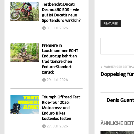
Testbericht: Ducati
Desmo450 EDS – wie
gut ist Ducatis neue
Sportenduro wirklich?
FEATURED
31. Juli 2026
Premiere in
Lauchhammer: ECHT
Endurocup kehrt an
traditionsreichen
Enduro-Standort
VORHERIGER BEITRA
zurück
Doppelsieg für
29. Juli 2026
Triumph Offroad Test-
Denis Guen
Ride-Tour 2026:
Motocross- und
Enduro-Bikes
kostenlos testen
ÄHNLICHE BEI
27. Juli 2026