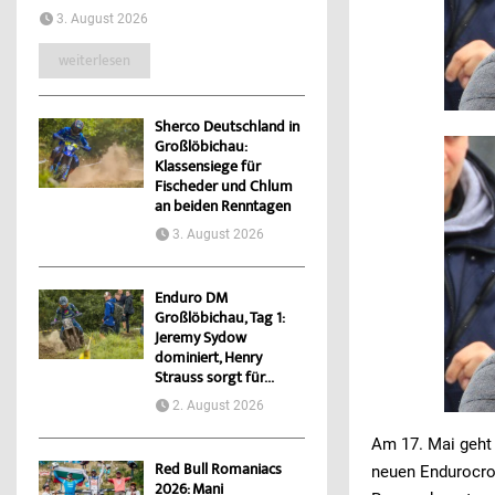
3. August 2026
weiterlesen
Sherco Deutschland in
Großlöbichau:
Klassensiege für
Fischeder und Chlum
an beiden Renntagen
3. August 2026
Enduro DM
Großlöbichau, Tag 1:
Jeremy Sydow
dominiert, Henry
Strauss sorgt für...
2. August 2026
Am 17. Mai geht 
Red Bull Romaniacs
neuen Endurocros
2026: Mani