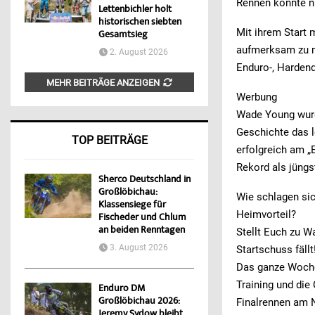
Rennen konnte n
Lettenbichler holt
historischen siebten
Mit ihrem Start 
Gesamtsieg
aufmerksam zu m
2. August 2026
Enduro-, Harden
MEHR BEITRÄGE ANZEIGEN
Werbung
Wade Young wurde
Geschichte das 
TOP BEITRÄGE
erfolgreich am „E
Rekord als jüngst
Sherco Deutschland in
Großlöbichau:
Wie schlagen si
Klassensiege für
Heimvorteil?
Fischeder und Chlum
an beiden Renntagen
Stellt Euch zu W
3. August 2026
Startschuss fällt
Das ganze Woche
Training und die 
Enduro DM
Großlöbichau 2026:
Finalrennen am 
Jeremy Sydow bleibt