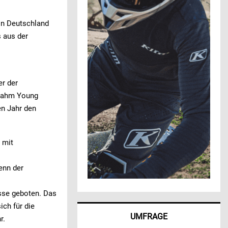
in Deutschland
 aus der
er der
 nahm Young
en Jahr den
 mit
enn der
sse geboten. Das
ich für die
UMFRAGE
r.