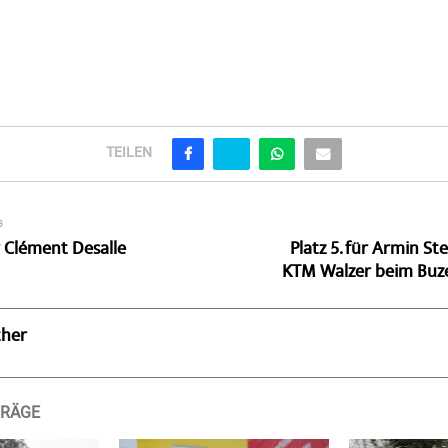
TEILEN
G
 Clément Desalle
Platz 5. für Armin S
KTM Walzer beim Buz
ther
TRÄGE