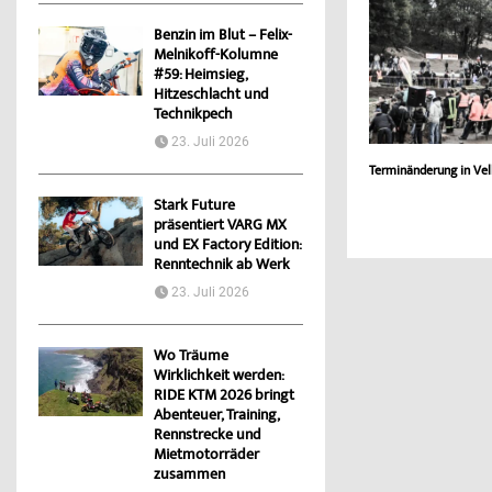
Benzin im Blut – Felix-
Melnikoff-Kolumne
#59: Heimsieg,
Hitzeschlacht und
Technikpech
23. Juli 2026
Terminänderung in Vel
Stark Future
präsentiert VARG MX
und EX Factory Edition:
Renntechnik ab Werk
23. Juli 2026
Wo Träume
Wirklichkeit werden:
RIDE KTM 2026 bringt
Abenteuer, Training,
Rennstrecke und
Mietmotorräder
zusammen