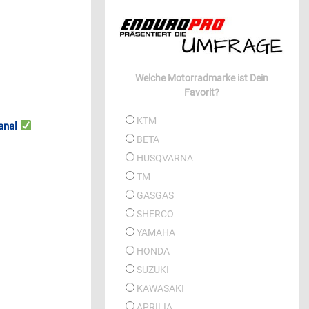
Welche Motorradmarke ist Dein
Favorit?
KTM
anal
BETA
HUSQVARNA
TM
GASGAS
SHERCO
YAMAHA
HONDA
SUZUKI
KAWASAKI
APRILIA