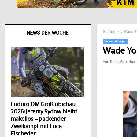
Startseite
»
Wade Y
NEWS DER WOCHE
Veranstaltungen
Wade Yo
von
Denis Guenther
Enduro DM Großlöbichau
2026: Jeremy Sydow bleibt
makellos – packender
Zweikampf mit Luca
Fischeder