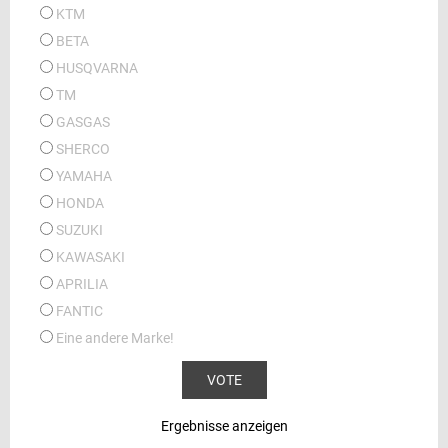
KTM
BETA
HUSQVARNA
TM
GASGAS
SHERCO
YAMAHA
HONDA
SUZUKI
KAWASAKI
APRILIA
FANTIC
Eine andere Marke!
Ergebnisse anzeigen