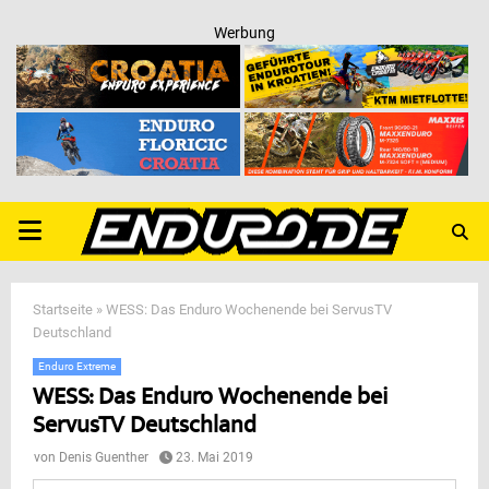
Werbung
PRIMARY
MENU
Startseite
»
WESS: Das Enduro Wochenende bei ServusTV
Deutschland
Enduro Extreme
WESS: Das Enduro Wochenende bei
ServusTV Deutschland
von
Denis Guenther
23. Mai 2019