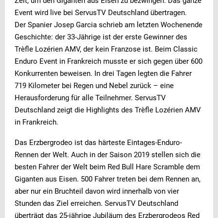
Zeit, um den Giganten aus Eisen zu bezwingen. Das ganze
Event wird live bei ServusTV Deutschland übertragen.
Der Spanier Josep Garcia schrieb am letzten Wochenende
Geschichte: der 33-Jährige ist der erste Gewinner des
Trèfle Lozérien AMV, der kein Franzose ist. Beim Classic
Enduro Event in Frankreich musste er sich gegen über 600
Konkurrenten beweisen. In drei Tagen legten die Fahrer
719 Kilometer bei Regen und Nebel zurück – eine
Herausforderung für alle Teilnehmer. ServusTV
Deutschland zeigt die Highlights des Trèfle Lozérien AMV
in Frankreich.
Das Erzbergrodeo ist das härteste Eintages-Enduro-
Rennen der Welt. Auch in der Saison 2019 stellen sich die
besten Fahrer der Welt beim Red Bull Hare Scramble dem
Giganten aus Eisen. 500 Fahrer treten bei dem Rennen an,
aber nur ein Bruchteil davon wird innerhalb von vier
Stunden das Ziel erreichen. ServusTV Deutschland
überträgt das 25-jährige Jubiläum des Erzbergrodeos Red