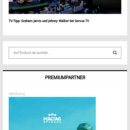
TV-Tipp: Graham Jarvis und Johnny Walker bei Servus TV
S
e
a
S
r
c
E
PREMIUMPARTNER
h
f
A
o
Werbung
r
R
:
C
H