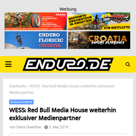
Werbung
PRIMARY
MENU
Startseite
»
WESS: Red Bull Media House weiterhin exklusiver
Medienpartner
Enduro Extreme
WESS: Red Bull Media House weiterhin
exklusiver Medienpartner
von
Denis Guenther
3. Mai 2019