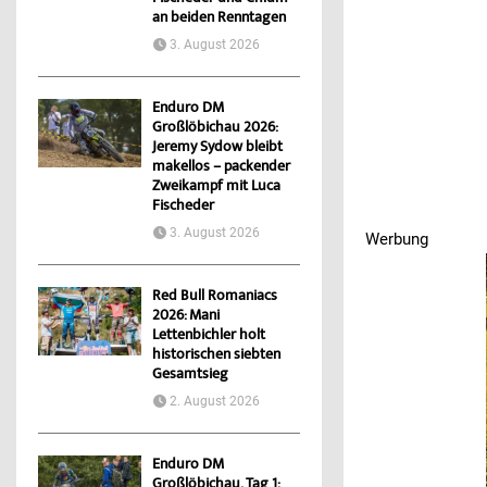
an beiden Renntagen
3. August 2026
Enduro DM
Großlöbichau 2026:
Jeremy Sydow bleibt
makellos – packender
Zweikampf mit Luca
Fischeder
3. August 2026
Werbung
Red Bull Romaniacs
2026: Mani
Lettenbichler holt
historischen siebten
Gesamtsieg
2. August 2026
Enduro DM
Großlöbichau, Tag 1: