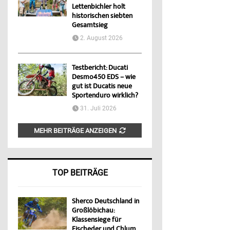
Lettenbichler holt
historischen siebten
Gesamtsieg
2. August 2026
Testbericht: Ducati
Desmo450 EDS – wie
gut ist Ducatis neue
Sportenduro wirklich?
31. Juli 2026
MEHR BEITRÄGE ANZEIGEN
TOP BEITRÄGE
Sherco Deutschland in
Großlöbichau:
Klassensiege für
Fischeder und Chlum