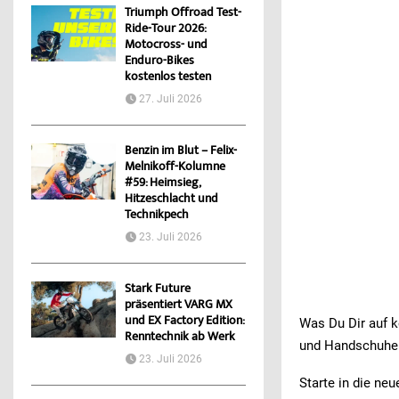
Triumph Offroad Test-
Ride-Tour 2026:
Motocross- und
Enduro-Bikes
kostenlos testen
27. Juli 2026
Benzin im Blut – Felix-
Melnikoff-Kolumne
#59: Heimsieg,
Hitzeschlacht und
Technikpech
23. Juli 2026
Stark Future
präsentiert VARG MX
und EX Factory Edition:
Was Du Dir auf k
Renntechnik ab Werk
und Handschuhen 
23. Juli 2026
Starte in die ne