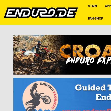
START
APP
FAN-SHOP