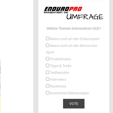
Welche Themen interessieren Dich?
News rund um den Endurosport
News rund um den Motocross-
Sport
Produktnews
Tipps & Tricks
Testberichte
Interviews
Racefotos
kostenlose Kleinanzeigen