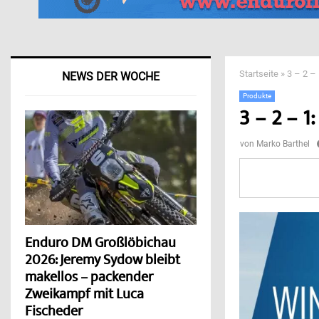
Startseite
»
3 – 2 –
NEWS DER WOCHE
Produkte
3 – 2 – 
von
Marko Barthel
Enduro DM Großlöbichau
2026: Jeremy Sydow bleibt
makellos – packender
Zweikampf mit Luca
Fischeder