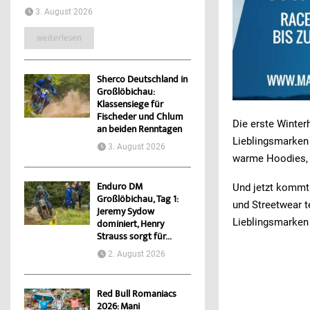
3. August 2026
weiterlesen
Sherco Deutschland in
Großlöbichau:
Klassensiege für
Fischeder und Chlum
Die erste Winter
an beiden Renntagen
Lieblingsmarken
3. August 2026
warme Hoodies, 
Enduro DM
Und jetzt kommt 
Großlöbichau, Tag 1:
und Streetwear t
Jeremy Sydow
Lieblingsmarken 
dominiert, Henry
Strauss sorgt für...
2. August 2026
Red Bull Romaniacs
2026: Mani