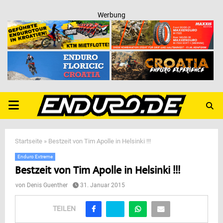
Werbung
PRIMARY
MENU
Startseite
»
Bestzeit von Tim Apolle in Helsinki !!!
Enduro Extreme
Bestzeit von Tim Apolle in Helsinki !!!
von
Denis Guenther
31. Januar 2015
TEILEN