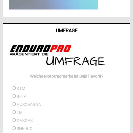
UMFRAGE
Welche Motorradmarke ist Dein Favorit?
KTM
BETA
HUSQVARNA
TM
GASGAS
SHERCO