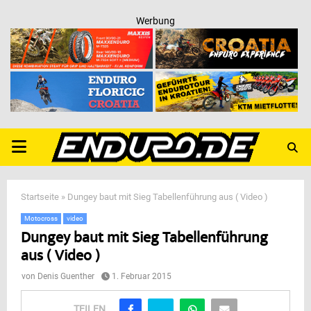
Werbung
PRIMARY
MENU
Startseite
»
Dungey baut mit Sieg Tabellenführung aus ( Video )
Motocross
video
Dungey baut mit Sieg Tabellenführung
aus ( Video )
von
Denis Guenther
1. Februar 2015
TEILEN