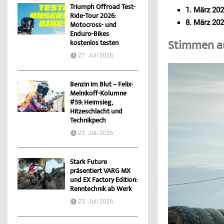
Triumph Offroad Test-
1. März 202
Ride-Tour 2026:
8. März 202
Motocross- und
Enduro-Bikes
Stimmen a
kostenlos testen
27. Juli 2026
Benzin im Blut – Felix-
Melnikoff-Kolumne
#59: Heimsieg,
Hitzeschlacht und
Technikpech
23. Juli 2026
Stark Future
präsentiert VARG MX
und EX Factory Edition:
Renntechnik ab Werk
23. Juli 2026