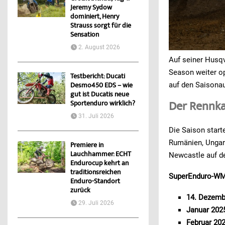
Jeremy Sydow
dominiert, Henry
Strauss sorgt für die
Sensation
2. August 2026
Auf seiner Husqv
Season weiter op
Testbericht: Ducati
auf den Saisonau
Desmo450 EDS – wie
gut ist Ducatis neue
Sportenduro wirklich?
Der Rennka
31. Juli 2026
Die Saison start
Rumänien, Ungarn
Premiere in
Lauchhammer: ECHT
Newcastle auf de
Endurocup kehrt an
traditionsreichen
SuperEnduro-WM 
Enduro-Standort
zurück
14. Dezemb
29. Juli 2026
Januar 202
Februar 202