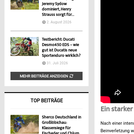
Jeremy Sydow
dominiert, Henry
Strauss sorgt für...
2. August 2026
Testbericht: Ducati
Desmo450 EDS – wie
gut ist Ducatis neue
Sportenduro wirklich?
31. Juli 2026
MEHR BEITRÄGE ANZEIGEN
TOP BEITRÄGE
Ein starker
Sherco Deutschland in
Großlöbichau:
Nach einer intens
Klassensiege für
Beinverletzung w
Fischeder und Chlum