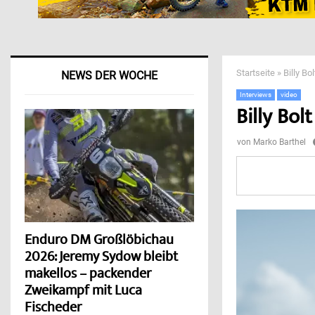
Startseite
»
Billy Bo
NEWS DER WOCHE
Interviews
video
Billy Bol
von
Marko Barthel
Enduro DM Großlöbichau
2026: Jeremy Sydow bleibt
makellos – packender
Zweikampf mit Luca
Fischeder