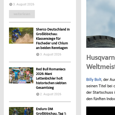
3. August 2026
weiterlesen
Sherco Deutschland in
Großlöbichau:
Klassensiege für
Fischeder und Chlum
an beiden Renntagen
3. August 2026
Husqvarna
Weltmeist
Red Bull Romaniacs
2026: Mani
Lettenbichler holt
Billy Bolt
, der A
historischen siebten
seinen Titel bei
Gesamtsieg
der Startschuss 
2. August 2026
den fünften Indoo
Enduro DM
Großlöbichau, Tag 1: