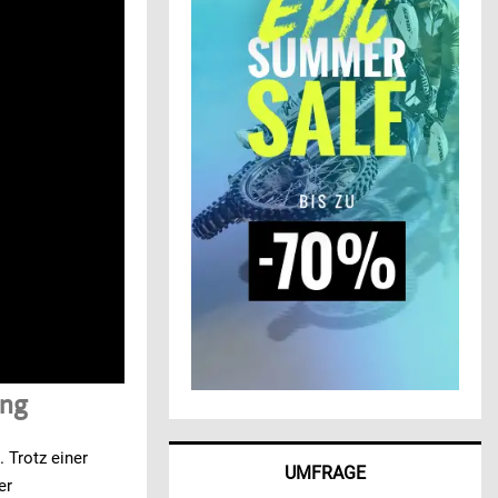
ung
. Trotz einer
UMFRAGE
er