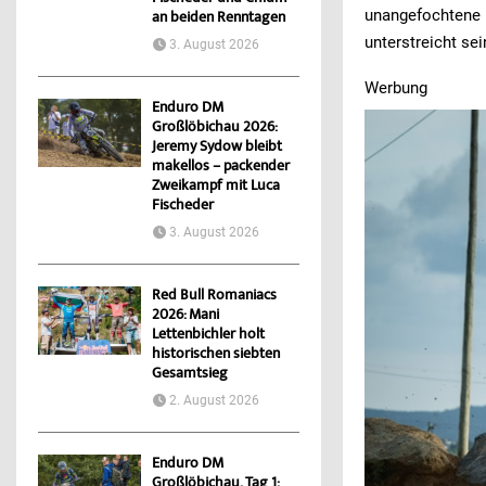
unangefochtene 
an beiden Renntagen
unterstreicht se
3. August 2026
Werbung
Enduro DM
Großlöbichau 2026:
Jeremy Sydow bleibt
makellos – packender
Zweikampf mit Luca
Fischeder
3. August 2026
Red Bull Romaniacs
2026: Mani
Lettenbichler holt
historischen siebten
Gesamtsieg
2. August 2026
Enduro DM
Großlöbichau, Tag 1: