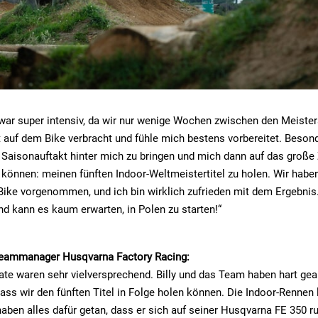
war super intensiv, da wir nur wenige Wochen zwischen den Meister
it auf dem Bike verbracht und fühle mich bestens vorbereitet. Besond
 Saisonauftakt hinter mich zu bringen und mich dann auf das große 
 können: meinen fünften Indoor-Weltmeistertitel zu holen. Wir haben
ke vorgenommen, und ich bin wirklich zufrieden mit dem Ergebnis.
nd kann es kaum erwarten, in Polen zu starten!“
 Teammanager Husqvarna Factory Racing:
ate waren sehr vielversprechend. Billy und das Team haben hart gear
ass wir den fünften Titel in Folge holen können. Die Indoor-Rennen l
 haben alles dafür getan, dass er sich auf seiner Husqvarna FE 350 