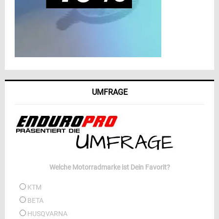
UMFRAGE
Welche Motorradmarke ist Dein Favorit?
KTM
BETA
HUSQVARNA