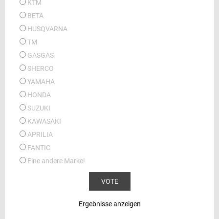
KTM
BETA
HUSQVARNA
TM
GASGAS
SHERCO
YAMAHA
HONDA
SUZUKI
KAWASAKI
APRILIA
FANTIC
Eine andere Marke!
Ergebnisse anzeigen