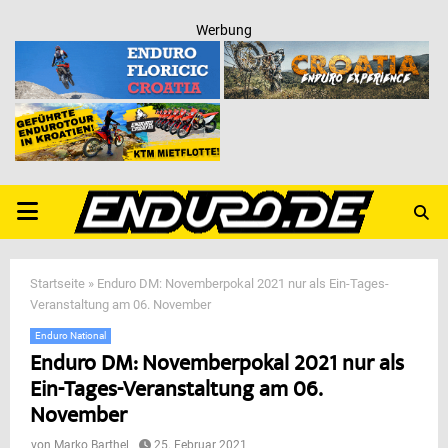
Werbung
PRIMARY
MENU
Startseite
»
Enduro DM: Novemberpokal 2021 nur als Ein-Tages-
Veranstaltung am 06. November
Enduro National
Enduro DM: Novemberpokal 2021 nur als
Ein-Tages-Veranstaltung am 06.
November
von
Marko Barthel
25. Februar 2021