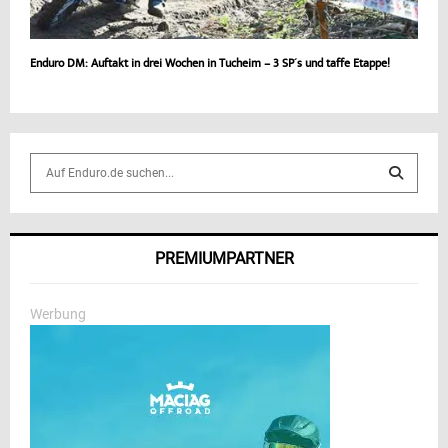
Enduro DM: Auftakt in drei Wochen in Tucheim – 3 SP´s und taffe Etappe!
S
e
a
S
r
c
E
PREMIUMPARTNER
h
f
A
o
Werbung
r
R
:
C
H