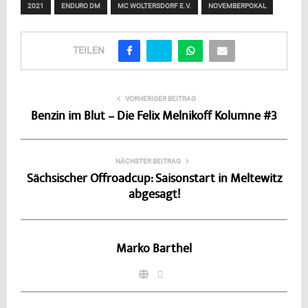
2021
ENDURO DM
MC WOLTERSDORF E.V.
NOVEMBERPOKAL
TEILEN
VORHERIGER BEITRAG
Benzin im Blut – Die Felix Melnikoff Kolumne #3
NÄCHSTER BEITRAG
Sächsischer Offroadcup: Saisonstart in Meltewitz
abgesagt!
Marko Barthel