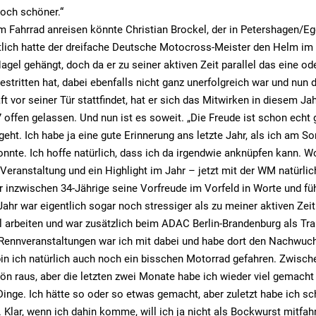
och schöner.“
m Fahrrad anreisen könnte Christian Brockel, der in Petershagen/Eg
tlich hatte der dreifache Deutsche Motocross-Meister den Helm im 
gel gehängt, doch da er zu seiner aktiven Zeit parallel das eine od
stritten hat, dabei ebenfalls nicht ganz unerfolgreich war und nun d
t vor seiner Tür stattfindet, hat er sich das Mitwirken in diesem J
offen gelassen. Und nun ist es soweit. „Die Freude ist schon echt 
 geht. Ich habe ja eine gute Erinnerung ans letzte Jahr, als ich am 
nnte. Ich hoffe natürlich, dass ich da irgendwie anknüpfen kann. Wo
Veranstaltung und ein Highlight im Jahr – jetzt mit der WM natürli
er inzwischen 34-Jährige seine Vorfreude im Vorfeld in Worte und fü
Jahr war eigentlich sogar noch stressiger als zu meiner aktiven Zeit
l arbeiten und war zusätzlich beim ADAC Berlin-Brandenburg als Trai
Rennveranstaltungen war ich mit dabei und habe dort den Nachwuch
n ich natürlich auch noch ein bisschen Motorrad gefahren. Zwische
ön raus, aber die letzten zwei Monate habe ich wieder viel gemacht
 Dinge. Ich hätte so oder so etwas gemacht, aber zuletzt habe ich sc
t. Klar, wenn ich dahin komme, will ich ja nicht als Bockwurst mitfah