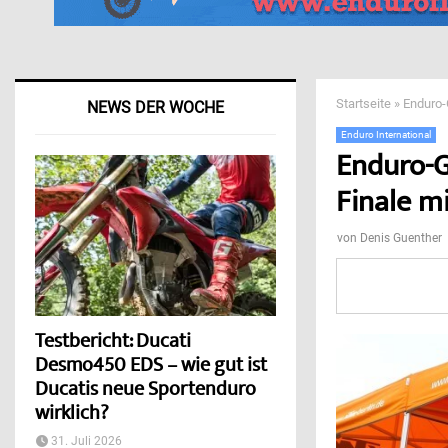
Startseite
»
Enduro-
NEWS DER WOCHE
Enduro International
Enduro-G
Finale m
von
Denis Guenther
Testbericht: Ducati
Desmo450 EDS – wie gut ist
Ducatis neue Sportenduro
wirklich?
31. Juli 2026