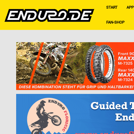
START
APP
FAN-SHOP