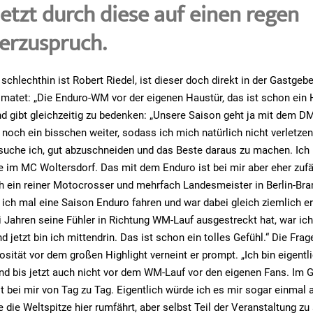
letzt durch diese auf einen regen
erzuspruch.
schlechthin ist Robert Riedel, ist dieser doch direkt in der Gastgeb
matet: „Die Enduro-WM vor der eigenen Haustür, das ist schon ein H
nd gibt gleichzeitig zu bedenken: „Unsere Saison geht ja mit dem D
 noch ein bisschen weiter, sodass ich mich natürlich nicht verletzen 
suche ich, gut abzuschneiden und das Beste daraus zu machen. Ich
e im MC Woltersdorf. Das mit dem Enduro ist bei mir aber eher zuf
ch ein reiner Motocrosser und mehrfach Landesmeister in Berlin-Br
e ich mal eine Saison Enduro fahren und war dabei gleich ziemlich er
i Jahren seine Fühler in Richtung WM-Lauf ausgestreckt hat, war ich
d jetzt bin ich mittendrin. Das ist schon ein tolles Gefühl.“ Die Frag
osität vor dem großen Highlight verneint er prompt. „Ich bin eigentl
d bis jetzt auch nicht vor dem WM-Lauf vor den eigenen Fans. Im Ge
 bei mir von Tag zu Tag. Eigentlich würde ich es mir sogar einmal
 die Weltspitze hier rumfährt, aber selbst Teil der Veranstaltung zu s