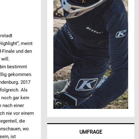
erstadt
ighlight“, meint
M-Finale und den
will.
 bin bestimmt
ällig gekommen.
andenburg. 2017
folgreich. Als
 noch gar kein
e nach einer
ich nie vor einem
genteil, die
 anschauen, wo
UMFRAGE
ein, ist