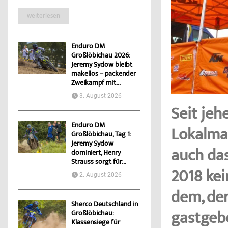
weiterlesen
Enduro DM
Großlöbichau 2026:
Jeremy Sydow bleibt
makellos – packender
Zweikampf mit...
3. August 2026
Seit jeh
Enduro DM
Lokalma
Großlöbichau, Tag 1:
Jeremy Sydow
auch da
dominiert, Henry
Strauss sorgt für...
2018 kei
2. August 2026
dem, der
Sherco Deutschland in
gastgeb
Großlöbichau:
Klassensiege für