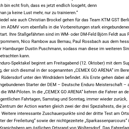
Ich bin echt froh, dass es jetzt endlich losgeht, denn
an ja keine Lust mehr, nur zu trainieren.“
iedel wie auch Christian Brockel gehen für das Team KTM GST Ber
. im ADMV vom ebenfalls in die Vorbereitungen stark eingebundene
tart. Ihre Stallgefährten sind im WM- oder DM-Feld Björn Feldt aus 
rpommern, Nico Rambow aus Bernau, Paul Rossbach aus dem hess
r Hamburger Dustin Puschmann, sodass man diese im weiteren Sinn
etrachten kann.
nduro-Spektakel beginnt am Freitagabend (12. Oktober) mit dem Su
g, der sich diesmal in der sogenannten „CEMEX GO ARENA“ im Bere
 Rüdersdorf unter den Windrädern befindet. Als Erste gehen dabei a
ngebundenen Starter der DEM – Deutsche Enduro Meisterschaft – a
r die WM-Piloten. In die „CEMEX GO ARENA“ kehren die Fahrer an de
igentlichen Fahrtagen, Samstag und Sonntag, immer wieder zurück,
Zentrum der Action warten gleich zwei der drei Spezialtests, die je 
. Weitere interessante Zuschauerpunkte sind der dritte Test am Or
nter der Freileitung“ sowie der nichtgezeitete „Sparkassenparcours“
ranichsberg am östlichen Ortsrand von Woltersdorf. Das Fahrerlag