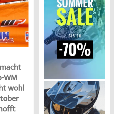
 macht
ro-WM
ht wohl
ktober
hofft