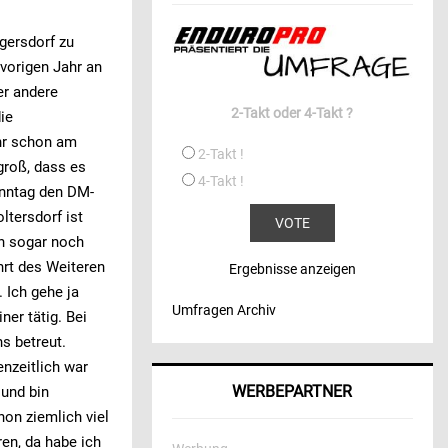
gersdorf zu
vorigen Jahr an
er andere
2-Takt oder 4-Takt ?
ie
ahr schon am
2-Takt !
groß, dass es
4-Takt !
Sonntag den DM-
ltersdorf ist
ch sogar noch
hrt des Weiteren
Ergebnisse anzeigen
. Ich gehe ja
Umfragen Archiv
ner tätig. Bei
s betreut.
nzeitlich war
WERBEPARTNER
 und bin
hon ziemlich viel
ren, da habe ich