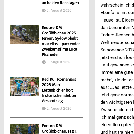
an beiden Renntagen
wahrscheinlich d
3. August 2026
Ebenfalls mit de
Hause ist. Eigen
den berühmten Na
Enduro DM
Großlöbichau 2026:
Enduro-Rennen be
Jeremy Sydow bleibt
Weltmeisterschaf
makellos – packender
Zweikampf mit Luca
Saisonende 2017 
Fischeder
jetzt endlich los
3. August 2026
Lauf gewinnen ko
immer eine gute 
Red Bull Romaniacs
mehr“, kleidet d
2026: Mani
aus: „Das letzte 
Lettenbichler holt
jetzt ganz norma
historischen siebten
Gesamtsieg
den wichtigsten 
2. August 2026
Zwischendurch bi
ich mal ganz sch
eigentlich guter
Enduro DM
Großlöbichau, Tag 1:
und hart trainier