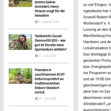
Jeremy Sydow
zu viel Ehrgeiz. 
dominiert, Henry
irgendwann hat m
Strauss sorgt für die
Sensation
Sowohl Robert R
2. August 2026
Woltersdorf e. V
Lessing an den S
Mecklenburg-Vo
Testbericht: Ducati
Desmo450 EDS – wie
Harxheim und de
gut ist Ducatis neue
Lokalmatadore b
Sportenduro wirklich?
Das dreitägige E
31. Juli 2026
genannten Prolo
bzw. Energiepark
Premiere in
ins Programm ei
Lauchhammer: ECHT
Endurocup kehrt an
und ab 19:00 Uh
traditionsreichen
gleichwertigen e
Enduro-Standort
denn hier im Epi-
zurück
absolvieren sind
29. Juli 2026
Altrüdersdorf „u
Aussichtsturms K