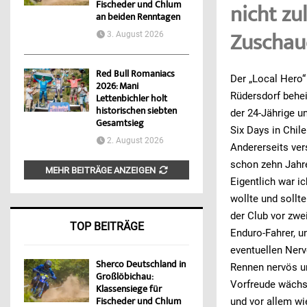
Fischeder und Chlum
nicht zu
an beiden Renntagen
Zuschau
3. August 2026
Red Bull Romaniacs
Der „Local Hero“ 
2026: Mani
Rüdersdorf behei
Lettenbichler holt
historischen siebten
der 24-Jährige u
Gesamtsieg
Six Days in Chile
2. August 2026
Andererseits ver
schon zehn Jahr
MEHR BEITRÄGE ANZEIGEN
Eigentlich war i
wollte und sollt
der Club vor zwe
TOP BEITRÄGE
Enduro-Fahrer, un
eventuellen Nerv
Sherco Deutschland in
Rennen nervös un
Großlöbichau:
Vorfreude wächst
Klassensiege für
Fischeder und Chlum
und vor allem wie