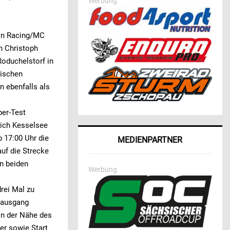
Werbung
lin Racing/MC
n Christoph
Roduchelstorf in
ischen
 ebenfalls als
per-Test
ich Kesselsee
b 17:00 Uhr die
MEDIENPARTNER
uf die Strecke
n beiden
Werbung
drei Mal zu
tsausgang
 in der Nähe des
er sowie Start