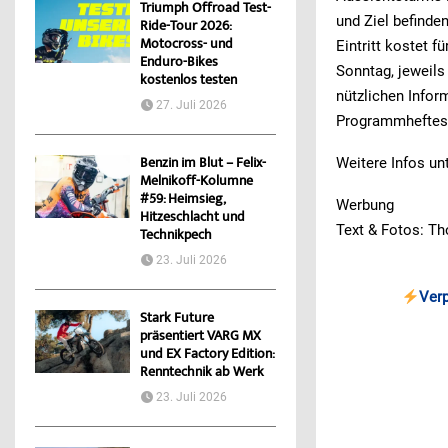
Triumph Offroad Test-
und Ziel befinde
Ride-Tour 2026:
Motocross- und
Eintritt kostet 
Enduro-Bikes
Sonntag, jeweils
kostenlos testen
nützlichen Inform
27. Juli 2026
Programmheftes is
Benzin im Blut – Felix-
Weitere Infos un
Melnikoff-Kolumne
#59: Heimsieg,
Werbung
Hitzeschlacht und
Text & Fotos: T
Technikpech
23. Juli 2026
Ver
Stark Future
präsentiert VARG MX
und EX Factory Edition:
Renntechnik ab Werk
23. Juli 2026