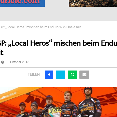
GP: „Local Heros“ mischen beim Enduro-WM-Finale mit
P: „Local Heros“ mischen beim End
it
10. Oktober 2018
TEILEN