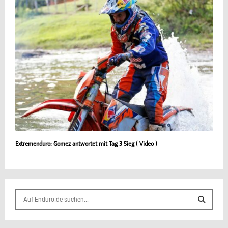
Extremenduro: Gomez antwortet mit Tag 3 Sieg ( Video )
S
e
a
S
r