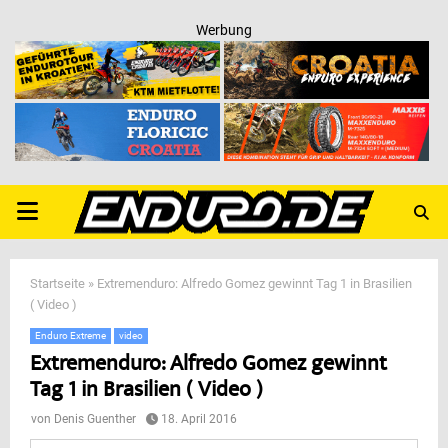
Werbung
PRIMARY
MENU
Startseite
»
Extremenduro: Alfredo Gomez gewinnt Tag 1 in Brasilien
( Video )
Enduro Extreme
video
Extremenduro: Alfredo Gomez gewinnt
Tag 1 in Brasilien ( Video )
von
Denis Guenther
18. April 2016