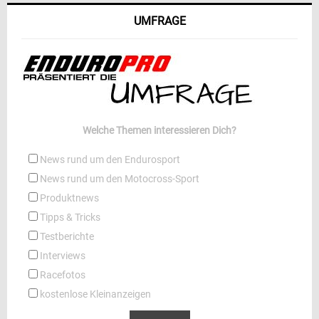
UMFRAGE
Welche Themen interessieren Dich?
News rund um den Endurosport
News rund um den Motocross-Sport
Produktnews
Tipps & Tricks
Testberichte
Interviews
Racefotos
kostenlose Kleinanzeigen