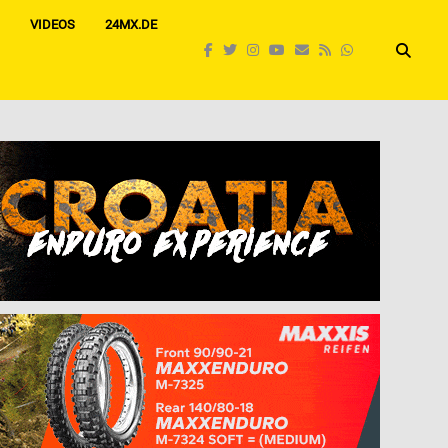
VIDEOS
24MX.DE