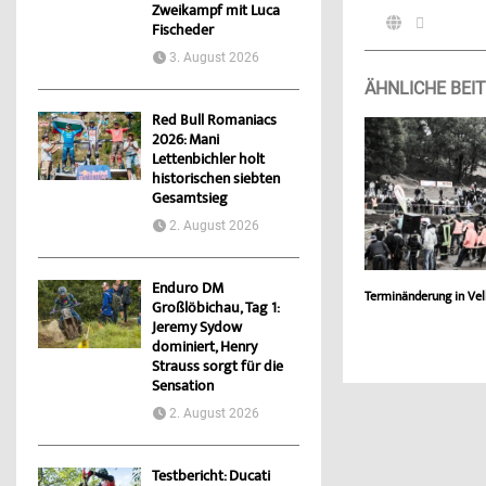
Zweikampf mit Luca
Fischeder
3. August 2026
ÄHNLICHE BEI
Red Bull Romaniacs
2026: Mani
Lettenbichler holt
historischen siebten
Gesamtsieg
2. August 2026
Enduro DM
Terminänderung in Vel
Großlöbichau, Tag 1:
Jeremy Sydow
dominiert, Henry
Strauss sorgt für die
Sensation
2. August 2026
Testbericht: Ducati