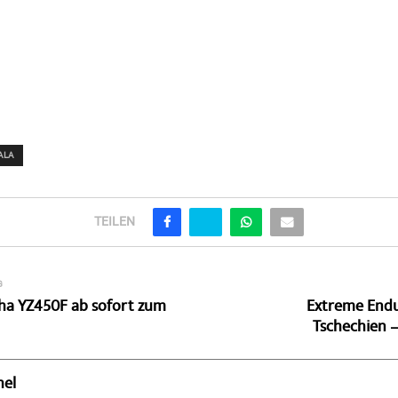
ALA
TEILEN
G
ha YZ450F ab sofort zum
Extreme Endu
Tschechien 
hel