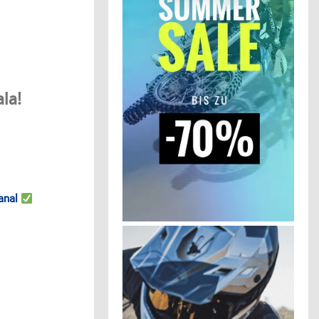
la!
anal