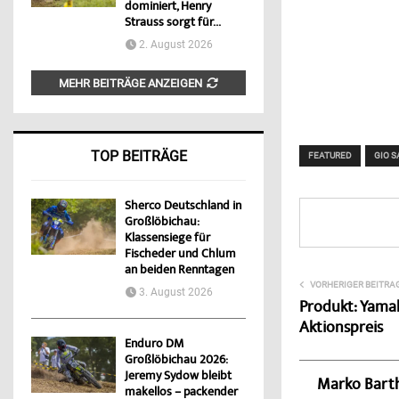
dominiert, Henry
Strauss sorgt für...
2. August 2026
MEHR BEITRÄGE ANZEIGEN
TOP BEITRÄGE
FEATURED
GIO S
Sherco Deutschland in
Großlöbichau:
Klassensiege für
Fischeder und Chlum
an beiden Renntagen
VORHERIGER BEITRA
3. August 2026
Produkt: Yama
Aktionspreis
Enduro DM
Großlöbichau 2026:
Jeremy Sydow bleibt
Marko Bart
makellos – packender