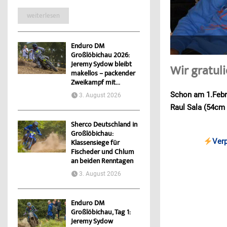
weiterlesen
Enduro DM
Großlöbichau 2026:
Jeremy Sydow bleibt
Wir gratul
makellos – packender
Zweikampf mit...
Schon am 1.Febr
3. August 2026
Raul Sala (54cm 
Sherco Deutschland in
Großlöbichau:
Ver
Klassensiege für
Fischeder und Chlum
an beiden Renntagen
3. August 2026
Enduro DM
Großlöbichau, Tag 1:
Jeremy Sydow