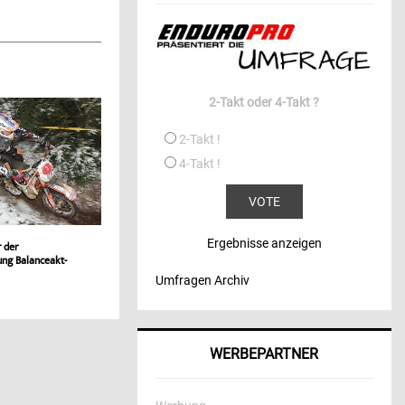
2-Takt oder 4-Takt ?
2-Takt !
4-Takt !
Ergebnisse anzeigen
r der
ung Balanceakt-
Umfragen Archiv
WERBEPARTNER