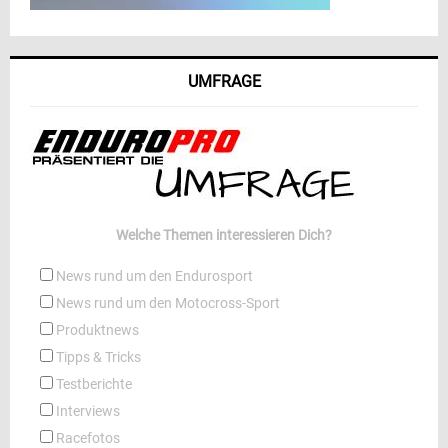
UMFRAGE
Welche Themen interessieren Dich?
News rund um den Endurosport
News rund um den Motocross-Sport
Produktnews
Tipps & Tricks
Testberichte
Interviews
Racefotos