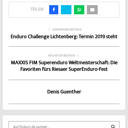
TEILEN
VORHERIGER BEITRAG
Enduro Challenge Lichtenberg: Termin 2019 steht
NÄCHSTER BEITRAG
MAXXIS FIM Superenduro Weltmeisterschaft: Die
Favoriten fürs Riesaer SuperEnduro-Fest
Denis Guenther
S