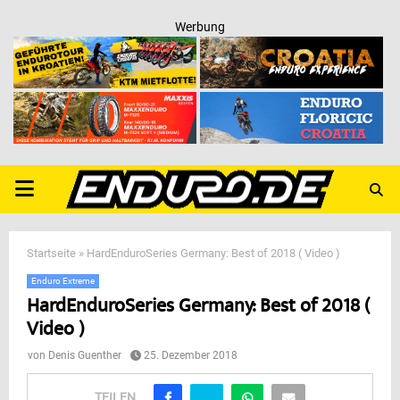
Werbung
PRIMARY
MENU
Startseite
»
HardEnduroSeries Germany: Best of 2018 ( Video )
Enduro Extreme
HardEnduroSeries Germany: Best of 2018 (
Video )
von
Denis Guenther
25. Dezember 2018
TEILEN