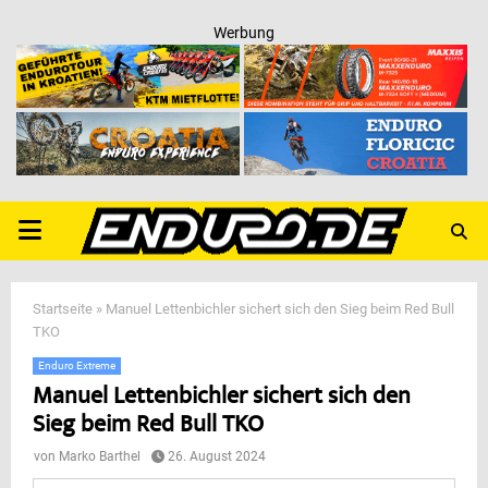
Werbung
PRIMARY
MENU
Startseite
»
Manuel Lettenbichler sichert sich den Sieg beim Red Bull
TKO
Enduro Extreme
Manuel Lettenbichler sichert sich den
Sieg beim Red Bull TKO
von
Marko Barthel
26. August 2024