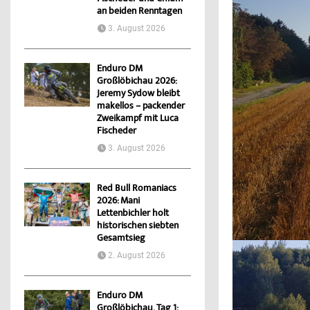
an beiden Renntagen
3. August 2026
Enduro DM
Großlöbichau 2026:
Jeremy Sydow bleibt
makellos – packender
Zweikampf mit Luca
Fischeder
3. August 2026
Red Bull Romaniacs
2026: Mani
Lettenbichler holt
historischen siebten
Gesamtsieg
2. August 2026
Enduro DM
Großlöbichau, Tag 1: