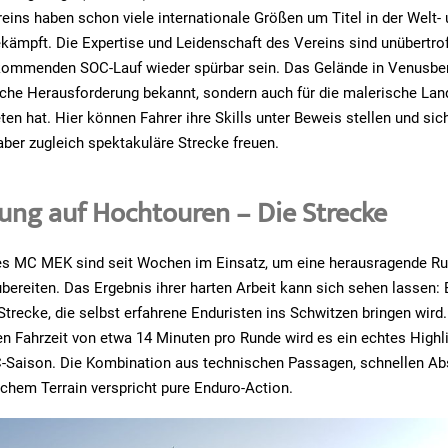
eins haben schon viele internationale Größen um Titel in der Welt
kämpft. Die Expertise und Leidenschaft des Vereins sind unübertro
kommenden SOC-Lauf wieder spürbar sein. Das Gelände in Venusberg
sche Herausforderung bekannt, sondern auch für die malerische Land
ten hat. Hier können Fahrer ihre Skills unter Beweis stellen und sic
aber zugleich spektakuläre Strecke freuen.
ung auf Hochtouren – Die Strecke
es MC MEK sind seit Wochen im Einsatz, um eine herausragende Run
bereiten. Das Ergebnis ihrer harten Arbeit kann sich sehen lassen: E
Strecke, die selbst erfahrene Enduristen ins Schwitzen bringen wird.
en Fahrzeit von etwa 14 Minuten pro Runde wird es ein echtes Highli
C-Saison. Die Kombination aus technischen Passagen, schnellen Ab
hem Terrain verspricht pure Enduro-Action.