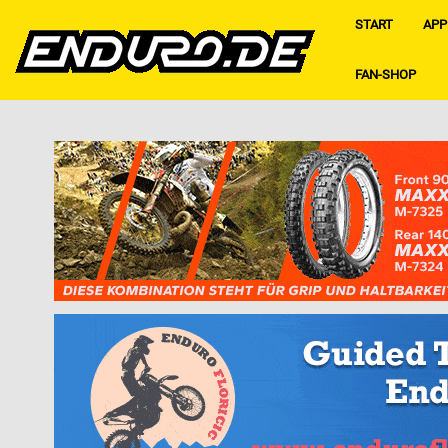
START
APP
FAN-SHOP