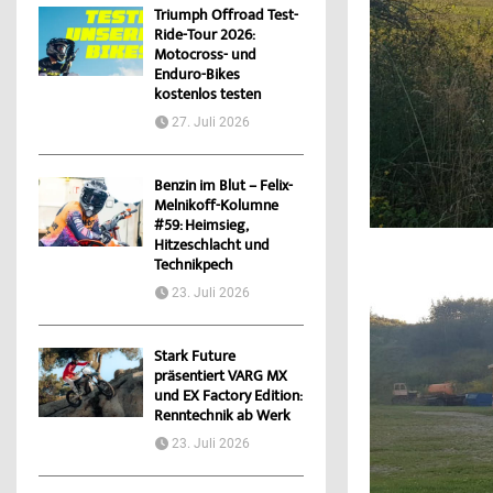
Triumph Offroad Test-
Ride-Tour 2026:
Motocross- und
Enduro-Bikes
kostenlos testen
27. Juli 2026
Benzin im Blut – Felix-
Melnikoff-Kolumne
#59: Heimsieg,
Hitzeschlacht und
Technikpech
23. Juli 2026
Stark Future
präsentiert VARG MX
und EX Factory Edition:
Renntechnik ab Werk
23. Juli 2026