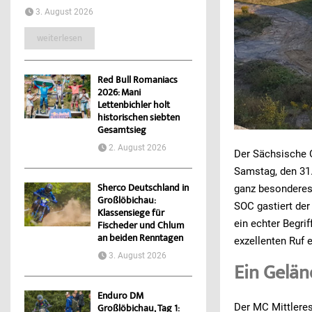
3. August 2026
weiterlesen
Red Bull Romaniacs
2026: Mani
Lettenbichler holt
historischen siebten
Gesamtsieg
2. August 2026
Der Sächsische 
Samstag, den 31.
Sherco Deutschland in
ganz besonderes 
Großlöbichau:
SOC gastiert der
Klassensiege für
ein echter Begri
Fischeder und Chlum
an beiden Renntagen
exzellenten Ruf 
3. August 2026
Ein Gelän
Enduro DM
Der MC Mittleres
Großlöbichau, Tag 1: