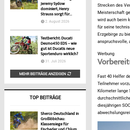
Jeremy Sydow
Strecken des Ver
dominiert, Henry
Meisterschaft ge
Strauss sorgt für...
wird auch beim 
2. August 2026
für seine techni
Erzgebirge zu bie
Testbericht: Ducati
anspruchsvolle, 
Desmo450 EDS – wie
gut ist Ducatis neue
Werbung
Sportenduro wirklich?
Vorbereit
31. Juli 2026
MEHR BEITRÄGE ANZEIGEN
Fast 40 Helfer d
Teilnehmer vorzu
Kilometer lange 
TOP BEITRÄGE
durchschnittlich
diesjährigen SO
abwechslungsreic
Sherco Deutschland in
Großlöbichau:
Klassensiege für
Fischeder und Chlum