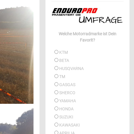
Welche Motorradmarke ist Dein
Favorit?
KTM
BETA
HUSQVARNA
TM
GASGAS
SHERCO
YAMAHA
HONDA
SUZUKI
KAWASAKI
APRILIA