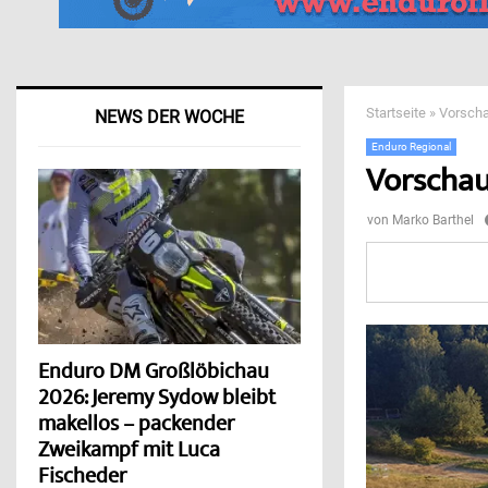
Startseite
»
Vorscha
NEWS DER WOCHE
Enduro Regional
Vorschau
von
Marko Barthel
Enduro DM Großlöbichau
2026: Jeremy Sydow bleibt
makellos – packender
Zweikampf mit Luca
Fischeder