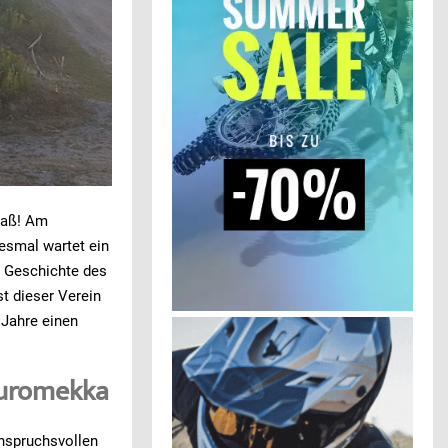
paß! Am
iesmal wartet ein
r Geschichte des
st dieser Verein
 Jahre einen
duromekka
anspruchsvollen