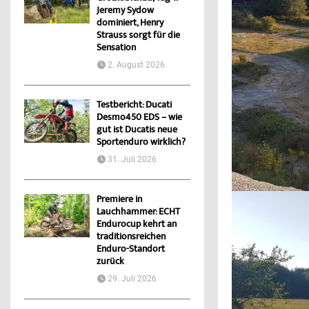
Jeremy Sydow
dominiert, Henry
Strauss sorgt für die
Sensation
2. August 2026
Testbericht: Ducati
Desmo450 EDS – wie
gut ist Ducatis neue
Sportenduro wirklich?
31. Juli 2026
Premiere in
Lauchhammer: ECHT
Endurocup kehrt an
traditionsreichen
Enduro-Standort
zurück
29. Juli 2026