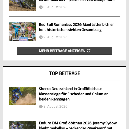
bleibt makellos – packender Zweikampf mit...
3. August 2026
Red Bull Romaniacs 2026: Mani Lettenbichler
holt historischen siebten Gesamtsieg
2. August 2026
MEHR BEITRÄGE ANZEIGEN
TOP BEITRÄGE
Sherco Deutschland in Großlöbichau:
Klassensiege für Fischeder und Chlum an
beiden Renntagen
3. August 2026
Enduro DM Großlöbichau 2026: Jeremy Sydow
bleibt makellos – packender Zweikampf mit