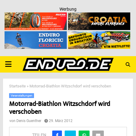
Werbung
PRIMARY
MENU
Startseite
»
Motorrad-Biathlon Witzschdorf wird verschoben
Veranstaltungen
Motorrad-Biathlon Witzschdorf wird
verschoben
von
Denis Guenther
29. März 2012
TEILEN