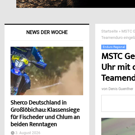
Startseite
»
MSTC Ge
NEWS DER WOCHE
Teamenduro eingel
Enduro Regional
MSTC Gem
Uhr mit 
Teamendu
von
Denis Guenther
Sherco Deutschland in
Großlöbichau: Klassensiege
für Fischeder und Chlum an
beiden Renntagen
3. August 2026