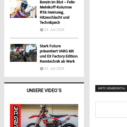
Benzin im Blut – Felix-
Melnikoff-Kolumne
#59: Heimsieg,
Hitzeschlacht und
Technikpech
23. Juli 2026
Stark Future
präsentiert VARG MX
und EX Factory Edition:
Renntechnik ab Werk
23. Juli 2026
MSTC GEMBDENTAL
UNSERE VIDEO´S