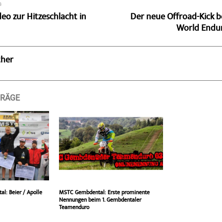
G
eo zur Hitzeschlacht in
Der neue Offroad-Kick be
World Endur
ther
TRÄGE
l: Beier / Apolle
MSTC Gembdental: Erste prominente
Nennungen beim 1. Gembdentaler
Teamenduro