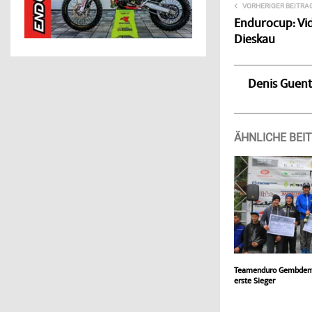
VORHERIGER BEITRA
Endurocup: Vid
Dieskau
Denis Guen
ÄHNLICHE BEI
Teamenduro Gembdenta
erste Sieger