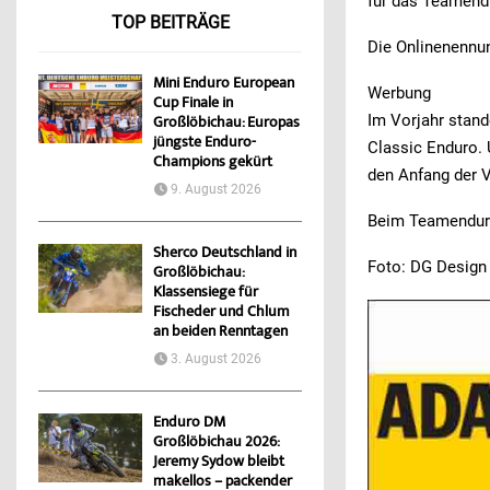
für das Teamend
TOP BEITRÄGE
Die Onlinenennu
Mini Enduro European
Werbung
Cup Finale in
Im Vorjahr stand
Großlöbichau: Europas
jüngste Enduro-
Classic Enduro.
Champions gekürt
den Anfang der 
9. August 2026
Beim Teamenduro 
Sherco Deutschland in
Foto: DG Design
Großlöbichau:
Klassensiege für
Fischeder und Chlum
an beiden Renntagen
3. August 2026
Enduro DM
Großlöbichau 2026:
Jeremy Sydow bleibt
makellos – packender