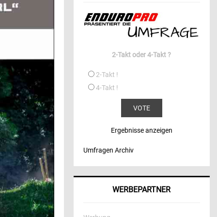
2-Takt oder 4-Takt ?
2-Takt !
4-Takt !
Ergebnisse anzeigen
Umfragen Archiv
WERBEPARTNER