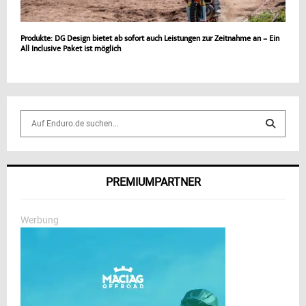
Produkte: DG Design bietet ab sofort auch Leistungen zur Zeitnahme an – Ein
All Inclusive Paket ist möglich
S
e
a
S
r
c
E
PREMIUMPARTNER
h
f
A
o
Werbung
r
R
:
C
H