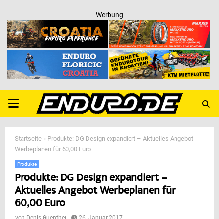
Werbung
PRIMARY
MENU
Startseite
»
Produkte: DG Design expandiert – Aktuelles Angebot
Werbeplanen für 60,00 Euro
Produkte
Produkte: DG Design expandiert –
Aktuelles Angebot Werbeplanen für
60,00 Euro
von
Denis Guenther
26. Januar 2017