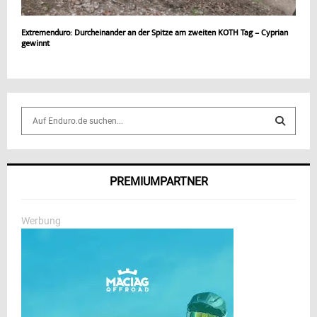
Extremenduro: Durcheinander an der Spitze am zweiten KOTH Tag – Cyprian
gewinnt
S
e
a
S
r
c
E
PREMIUMPARTNER
h
f
A
o
Werbung
r
R
:
C
H