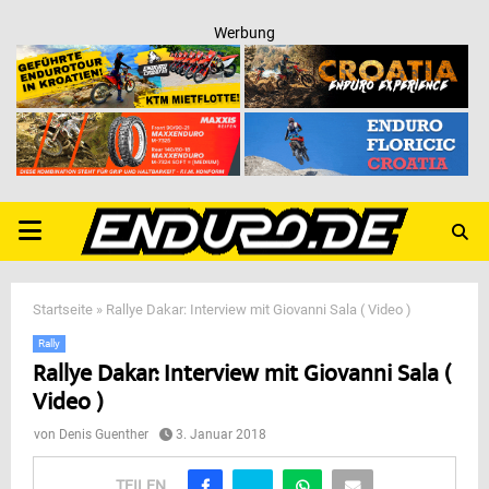
Werbung
PRIMARY
MENU
Startseite
»
Rallye Dakar: Interview mit Giovanni Sala ( Video )
Rally
Rallye Dakar: Interview mit Giovanni Sala (
Video )
von
Denis Guenther
3. Januar 2018
TEILEN