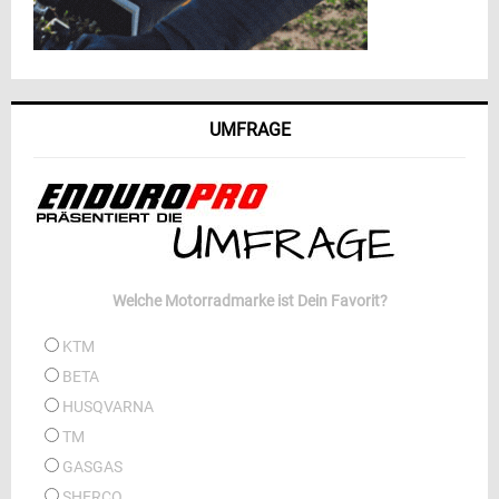
UMFRAGE
Welche Motorradmarke ist Dein Favorit?
KTM
BETA
HUSQVARNA
TM
GASGAS
SHERCO