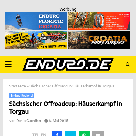
Werbung
PRIMARY
MENU
Startseite
»
Sächsischer Offroadcup: Häuserkampf in Torgau
Enduro Regional
Sächsischer Offroadcup: Häuserkampf in
Torgau
von
Denis Guenther
6. Mai 2015
TEILEN