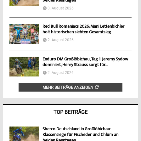
beiden Renntagen
3. August 2026
Red Bull Romaniacs 2026: Mani Lettenbichler
holt historischen siebten Gesamtsieg
2. August 2026
Enduro DM Großlöbichau, Tag 1: Jeremy Sydow
dominiert, Henry Strauss sorgt für...
2. August 2026
MEHR BEITRÄGE ANZEIGEN
TOP BEITRÄGE
Sherco Deutschland in Großlöbichau:
Klassensiege für Fischeder und Chlum an
beiden Renntagen