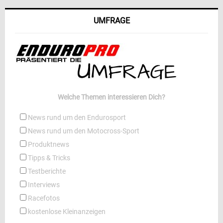
UMFRAGE
Welche Themen interessieren Dich?
News rund um den Endurosport
News rund um den Motocross-Sport
Produktnews
Tipps & Tricks
Testberichte
Interviews
Racefotos
kostenlose Kleinanzeigen