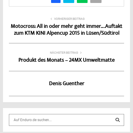
VORHERIGER BEITRAG
Motocross: All in oder mehr geht immer….Auftakt
zum KTM KINI Alpencup 2015 in Lüsen/Südtirol
NÄCHSTER BEITRAG
Produkt des Monats – 24MX Umweltmatte
Denis Guenther
S
e
a
S